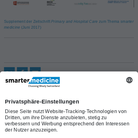
Supplement der Zeitschrift
Primary and Hospital Care
zum Thema
smarter
medicine
(Juni 2017)
Aktuelles
Forschung
Kont
Trägerverein
smarter medicine - Choosing
Angebot
Über uns
akt
Wisely Switzerland
Warum
Kontakt
c/o Schweizerische Gesellschaft für
smarter
Allgemeine Innere Medizin (SGAIM)
medicine?
Monbijoustrasse 43, Postfach, 3001 Bern
Top-5-
Telefon +41 31 370 40 00, Fax +41 31 370
Listen
40 19
smartermedicine[at]sgaim.ch