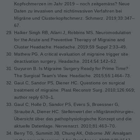
Kopfschmerzen im Jahr 2019 – noch zeitgemäss? Neue
Daten zu invasiven und nichtinvasiven Verfahren bei
Migräne und Clusterkopfschmerz. Schmerz. 2019;33:347–
67.
Halker Singh RB, Ailani J, Robbins MS.
Neuromodulation
for the Acute and Preventive Therapy of Migraine and
Cluster Headache.
Headache. 2019;59 Suppl 2:33–49.
Mathew PG. A critical evaluation of migraine trigger site
deactivation surgery.
Headache. 2014;54:142–52.
Guyuron B. Is Migraine Surgery Ready for Prime Time?
The Surgical Team’s View. Headache.
2015;55:1464–73.
Gaul C, Sandor PS, Diener HC.
Questions on surgical
treatment of migraine.
Plast Reconstr Surg. 2010;126:669;
author reply 670–1.
Gaul C, Holle D, Sandor PS, Evers S, Broessner G,
Straube A, Diener HC. Stellenwert der «Migränechirurgie».
Übersicht über das pathophysiologische Konzept und die
aktuelle Datenlage. Nervenarzt. 2010;81:463–70.
Berry TG, Summitt JB, Chung AK, Osborne JW. Amalgam