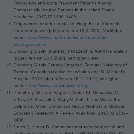
Prophylaxis and Acute Treatment Patterns Among
Commercially Insured Patients in the United States.
Headache. 2017;57:1399–1408.
Trägerverein smarter medicine, Hrsg. Breite Allianz für
smarter medicine [abgerufen am 13.3.2020]; Verfügbar
unter:
https://www.smartermedicine.ch/de/ueber-
uns/organisation
Choosing Wisely [Internet]. Philadelphia: ABIM foundation
[abgerufen am 18.3.2020].
Verfügbar unter:
Choosing Wisely Canada [Internet]. Toronta: University of
Toronto, Canadian Medical Association and St.
Michael’s
Hospital; 2019 [abgerufen am 16.12.2019];
verfügbar
unter:
https://www.choosingwisely.org/
Humphrey-Murto S, Varpio L, Wood TJ, Gonsalves C,
Ufholz LA, Mascioli K, Wang C, Foth T. The Use of the
Delphi and Other Consensus Group Methods in Medical
Education Research: A Review.
Acad Med. 2017;92:1491–
1498.
Jones J, Hunter D. Consensus methods for medical and
health services research.
BMJ. 1995;311(7001):376–80.