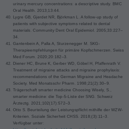
urinary mercury concentrations: a descriptive study.
BMC
Oral Health.
2013;13:44.
Lygre GB, Gjerdet NR, Björkman L. A follow-up study of
patients with subjective symptoms related to dental
materials.
Community Dent Oral Epidemiol.
2005;33:227–
34.
Gantenbein A, Palla A, Sturzenegger M. SKG-
Therapieempfehlungen für primäre Kopfschmerzen. Swiss
Med Forum. 2020;20:182–3.
Diener HC, Brune K, Gerber WD, Göbel H, Pfaffenrath V.
Treatment of migraine attacks and migraine prophylaxis:
recommendations of the German Migraine and Headache
Society.
Med Monatsschr Pharm. 1998;21(2):30–9.
Trägerschaft smarter medicine Choosing Wisely, S.,
smarter medicine: die Top-5-Liste der SNG. Schweiz
Ärzteztg. 2021;102(17):572–3.
Otto S. Beurteilung der Leistungspflicht mithilfe der WZW-
Kriterien. Soziale Sicherheit CHSS. 2018;(3):11–3.
Verfügbar unter: