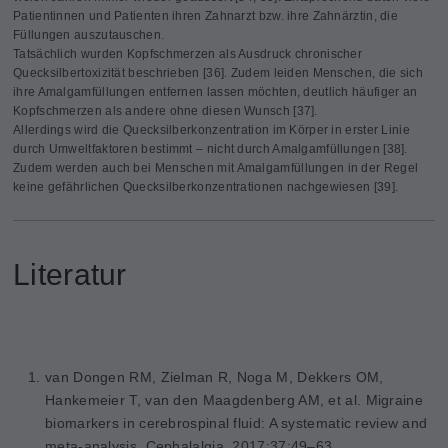
Patientinnen und Patienten ihren Zahnarzt bzw. ihre Zahnärztin, die
Füllungen auszutauschen.
Tatsächlich wurden Kopfschmerzen als Ausdruck chronischer
Quecksilbertoxizität beschrieben [36]. Zudem leiden Menschen, die sich
ihre Amalgamfüllungen entfernen lassen möchten, deutlich häufiger an
Kopfschmerzen als andere ohne diesen Wunsch [37].
Allerdings wird die Quecksilberkonzentration im Körper in erster Linie
durch Umweltfaktoren bestimmt – nicht durch Amalgamfüllungen [38].
Zudem werden auch bei Menschen mit Amalgamfüllungen in der Regel
keine gefährlichen Quecksilberkonzentrationen nachgewiesen [39].
Literatur
van Dongen RM, Zielman R, Noga M, Dekkers OM,
Hankemeier T, van den Maagdenberg AM, et al.
Migraine
biomarkers in cerebrospinal fluid: A systematic review and
meta-analysis. Cephalalgia. 2017;37:49–63.