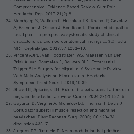
Weiss AL, Ehrhardt KP, Tolba R. Atypical Facial Pain: a
Comprehensive, Evidence-Based Review.
Curr Pain
Headache Rep. 2017;21(2):8.
Maarbjerg S, Wolfram F, Heinskou TB, Rochat P, Gozalov
A, Brennum J, Olesen J, Bendtsen L. Persistent idiopathic
facial pain – a prospective systematic study of clinical
characteristics and neuroanatomical findings at 3.0 Tesla
MRI.
Cephalalgia. 2017;37:1231–40.
Vincent AJPE, van Hoogstraten WS, Maassen Van Den
Brink A, van Rosmalen J, Bouwen BLJ.
Extracranial
Trigger Site Surgery for Migraine: A Systematic Review
With Meta-Analysis on Elimination of Headache
Symptoms.
Front Neurol. 2019;10:89.
Shevel E, Spierings EH. Role of the extracranial arteries in
migraine headache: a review.
Cranio. 2004;22(2):132–6.
Guyuron B, Varghai A, Michelow BJ, Thomas T, Davis J.
Corrugator supercilii muscle resection and migraine
headaches.
Plast Reconstr Surg. 2000;106:429–34;
discussion 435–7.
Jürgens TP, Rimmele F. Neuromodulation bei primären