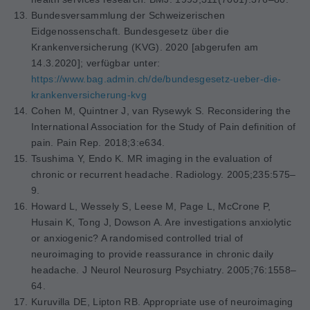
Bundesversammlung der Schweizerischen
Eidgenossenschaft. Bundesgesetz über die
Krankenversicherung (KVG). 2020 [abgerufen am
14.3.2020]; verfügbar unter:
https://www.bag.admin.ch/de/bundesgesetz-ueber-die-
krankenversicherung-kvg
Cohen M, Quintner J, van Rysewyk S. Reconsidering the
Inter
national Association for the Study of Pain definition of
pain.
Pain Rep. 2018;3:e634.
Tsushima Y, Endo K. MR imaging in the evaluation of
chronic or recurrent headache.
Radiology. 2005;235:575–
9.
Howard L, Wessely S, Leese M, Page L, McCrone P,
Husain K, Tong J, Dowson A. Are investigations anxiolytic
or anxiogenic? A randomised controlled trial of
neuroimaging to provide reassurance in chronic daily
headache.
J Neurol Neurosurg Psychiatry. 2005;76:1558–
64.
Kuruvilla DE, Lipton RB. Appropriate use of neuroimaging