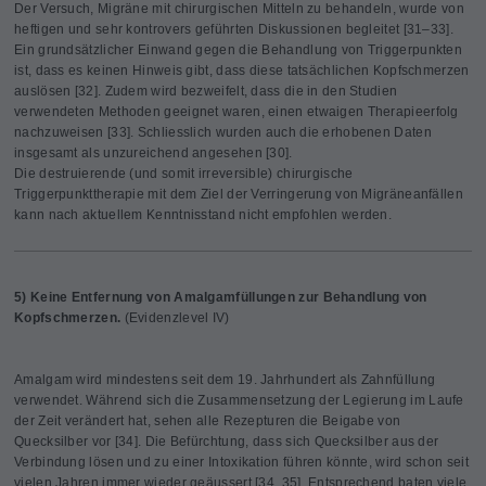
Der Versuch, Migräne mit chirurgischen Mitteln zu behandeln, wurde von
heftigen und sehr kontrovers geführten Diskussionen begleitet [31–33].
Ein grundsätzlicher Einwand gegen die Behandlung von Triggerpunkten
ist, dass es keinen Hinweis gibt, dass diese tatsächlichen Kopfschmerzen
auslösen [32]. Zudem wird bezweifelt, dass die in den Studien
verwendeten Methoden geeignet waren, einen etwaigen Therapieerfolg
nachzuweisen [33]. Schliesslich wurden auch die erhobenen Daten
insgesamt als unzureichend angesehen [30].
Die destruierende (und somit irreversible) chirurgische
Triggerpunkttherapie mit dem Ziel der Verringerung von Migräneanfällen
kann nach aktuellem Kenntnisstand nicht empfohlen werden.
5) Keine Entfernung von Amalgamfüllungen zur Behandlung von
Kopfschmerzen.
(Evidenzlevel IV)
Amalgam wird mindestens seit dem 19. Jahrhundert als Zahnfüllung
verwendet. Während sich die Zusammensetzung der Legierung im Laufe
der Zeit verändert hat, sehen alle Rezepturen die Beigabe von
Quecksilber vor [34]. Die Befürchtung, dass sich Quecksilber aus der
Verbindung lösen und zu einer Intoxikation führen könnte, wird schon seit
vielen Jahren immer wieder geäussert [34, 35]. Entsprechend baten viele