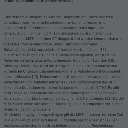
akuter Kopfschmerzen.
(Evidenzlevel IIb)
Eine zerebrale Bildgebung wird zur Diagnostik von Kopfschmerzen
veranlasst, wenn eine Unterscheidung zwischen primären und
sekundären Kopfschmerzen durch Anamnese und körperliche
Untersuchung nicht gelingt [4, 17]. Sekundäre Kopfschmerzen, die
mithilfe einer MRT oder einer CT diagnostiziert werden können, sind u. a.
auf eine Hirnvenenthrombose, einen Hirntumor oder eine
Subarachnoidalblutung zurückzuführende Kopfschmerzen [18].
In aller Regel zeigen CT und MRT keine Auffälligkeiten, wenn sie bei
Patienten mit nicht akuten Kopfschmerzen durchgeführt werden [19].
Allerdings ist es umgekehrt nicht möglich, allein durch Anamnese und
körperliche Untersuchung eine intrakranielle Pathologie mit Gewissheit
auszuschliessen [19]. Bisher wurde nicht systematisch untersucht, ob bei
Patientinnen und Patienten mit nicht akuten Kopfschmerzen die MRT
sekundäre Kopfschmerzen zuverlässiger erkennt als die CT [4]. Es gibt
aber Hinweise, dass mehr intrakranielle Pathologien durch eine MRT-
Untersuchung entdeckt werden als durch eine CT-Bildgebung [19]. Da die
MRT zudem keine ionisierende Strahlung einsetzt, empfehlen wir, dieses
Verfahren der CT vorzuziehen.
Hinsichtlich etwaiger Langzeitfolgen gilt die MRT als sicher. In jedem Fall
ist die Indikation einer zerebralen Bildgebung gerade bei nicht akuten
Kopfschmerzen stets kritisch zu hinterfragen; aktuelle Empfehlungen