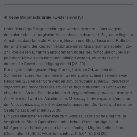
4) Keine Migränechirurgie.
(Evidenzlevel IV)
Unter dem Begriff Migränechirurgie werden mehrere – überwiegend
destruierende – chirurgische Massnahmen subsumiert. Zugrunde liegt die
Annahme, dass kraniale Muskeln, Nerven und Blutgefässe eine Rolle bei
der Entstehung der Kopfschmerzphase eines Migräneanfalls spielen [25–
27]. Von diesen Eingriffen abzugrenzen ist die Neuromodulation, bei der
periphere Nerven stimuliert oder infiltriert werden, ohne dass eine
dauerhafte Gewebeschädigung eintritt [28, 29].
Der migränechirurgische Eingriff erfolgt an dem Ort, an dem die
Schmerzen zuerst wahrgenommen werden; unterschieden werden vier
Regionen [25]. An der Stirn werden
Mm. corrugator supercilii
,
depressor
supercilii
und
procerus
reseziert; der
N. trigeminus
wird in Fettgewebe
eingebettet. An der Schläfe wird der
N. zygomaticotemporalis
teilreseziert.
Am Hinterkopf wird ein Abschnitt des
M. semispinalis capitis
entfernt und
der
N. occipitalis major
mit Fettgewebe umgeben. Die Nase wird mit einer
Septumplastik behandelt [25, 30].
Ein systematischer Review kam zum Schluss, dass solche Eingriffe im
Vergleich zu Sham-Operationen oder keiner Operation signifikant
häufiger zu vollständiger oder fast vollständiger Migränefreiheit führen
(Odds ratio: 21,46, 95%­Konfidenzintervall: 5,64–81,58) [25].