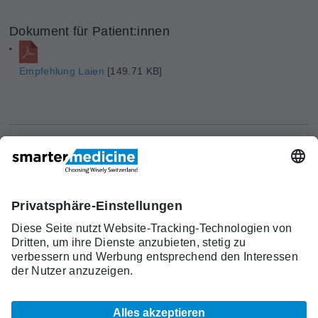
Dokument für Patient:innen
Empfehlung Laien
[149.71 KB]
Aktuelles
Forschung
Kont
Trägerverein
smarter medicine - Choosing
Angebot
Über uns
akt
Wisely Switzerland
Warum
Kontakt
c/o Schweizerische Gesellschaft für
smarter
Allgemeine Innere Medizin (SGAIM)
medicine?
Monbijoustrasse 43, Postfach, 3001 Bern
Top-5-
Telefon +41 31 370 40 00, Fax +41 31 370
Listen
40 19
smartermedicine[at]sgaim.ch