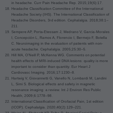
in headache.
Curr Pain Headache Rep. 2015;19(6):17.
Headache Classification Committee of the International
Headache Society (IHS).
The International Classification of
Headache Disorders, 3rd edition.
Cephalalgia. 2018;38:1–
211.
Sempere AP, Porta-Etessam J, Medrano V, Garcia-Morales
I, Concepción L, Ramos A, Florencio I, Bermejo F, Botella
C. Neuroimaging in the evaluation of patients with non-
acute headache.
Cephalalgia. 2005;25:30–5.
Hill MA, O’Neill P, McKenna WG. Comments on potential
health effects of MRI-induced DNA lesions: quality is more
important to consider than quantity.
Eur Heart J
Cardiovasc Imaging. 2016;17:1230–8.
Hartwig V, Giovannetti G, Vanello N, Lombardi M, Landini
L, Simi S. Biological effects and safety in magnetic
resonance imaging: a review.
Int J Environ Res Public
Health, 2009;6:1778–98.
International Classification of Orofacial Pain, 1st edition
(ICOP).
Cephalalgia. 2020;40(2):129–221.