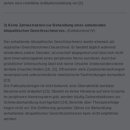
sehen eine restriktive Indikationsstellung vor [3].
3) Keine Zahnextraktion zur Behandlung eines anhaltenden
idiopathischen Gesichtsschmerzes.
(Evidenzlevel IV)
Der anhaltende idiopathische Gesichtsschmerz wurde ehemals als
atypischer Gesichtsschmerz bezeichnet. Er besteht täglich während
mindestens zweier Stunden, ist unscharf abgegrenzt und lässt sich nicht
dem Innervationsgebiet eines peripheren Nervs zuordnen. Auch bei
gründlicher Untersuchung lässt sich keine Ursache (insbesondere keine
dentale Ursache) finden [18, 22]. Oft werden viele Zusatzuntersuchungen
veranlasst und unterschiedliche medizinische Fachrichtungen konsultiert
[23].
Die Pathophysiologie ist nicht bekannt; eine Überaktivität zentraler
Neurone wird diskutiert [23]. Obwohl es keine Hinweise auf eine Ursache
im peripheren Nervensystem gibt, werden häufig Zahnextraktionen zur
Schmerzbehandlung durchgeführt [24]; Berichte über Therapieerfolge
liegen nicht vor. Die Entfernung gesunder Zähne zur Behandlung
anhaltender idiopathischer Gesichtsschmerzen kann nicht empfohlen
werden.