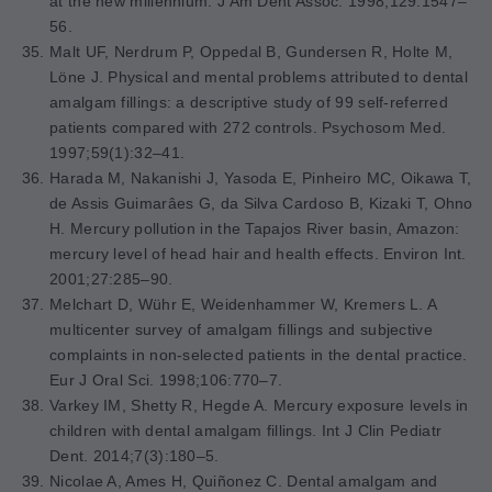
at the new millennium.
J Am Dent Assoc. 1998;129:1547–
56.
Malt UF, Nerdrum P, Oppedal B, Gundersen R, Holte M,
Löne J. Physical and mental problems attributed to dental
amalgam fillings: a descriptive study of 99 self-referred
patients com
pared with 272 controls. Psychosom Med.
1997;59(1):32–41.
Harada M, Nakanishi J, Yasoda E, Pinheiro MC, Oikawa T,
de Assis Guimarâes G, da Silva Cardoso B, Kizaki T, Ohno
H. Mercury pollution in the Tapajos River basin, Amazon:
mercury level of head hair and health effects.
Environ Int.
2001;27:285–90.
Melchart D, Wühr E, Weidenhammer W, Kremers L. A
multicenter survey of amalgam fillings and subjective
complaints in non-selected patients in the dental practice.
Eur J Oral Sci. 1998;106:770–7.
Varkey IM, Shetty R, Hegde A. Mercury exposure levels in
children with dental amalgam fillings.
Int J Clin Pediatr
Dent. 2014;7(3):180–5.
Nicolae A, Ames H, Quiñonez C. Dental amalgam and