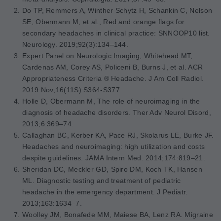
Do TP, Remmers A, Winther Schytz H, Schankin C, Nelson
SE, Obermann M, et al., Red and orange flags for
secondary headaches in clinical practice: SNNOOP10 list.
Neurology. 2019;92(3):134–144.
Expert Panel on Neurologic Imaging, Whitehead MT,
Cardenas AM, Corey AS, Policeni B, Burns J, et al. ACR
Appropriateness Criteria ® Headache. J Am Coll Radiol.
2019 Nov;16(11S):S364-S377.
Holle D, Obermann M, The role of neuroimaging in the
diagnosis of headache disorders.
Ther Adv Neurol Disord,
2013;6:369–74.
Callaghan BC, Kerber KA, Pace RJ, Skolarus LE, Burke JF.
Headaches and neuroimaging: high utilization and costs
despite guidelines.
JAMA Intern Med. 2014;174:819–21.
Sheridan DC, Meckler GD, Spiro DM, Koch TK, Hansen
ML.
Diagnostic testing and treatment of pediatric
headache in the emergency department.
J Pediatr.
2013;163:1634–7.
Woolley JM, Bonafede MM, Maiese BA, Lenz RA. Migraine