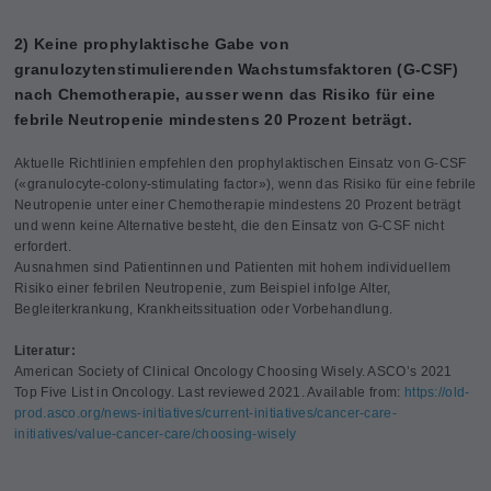
2) Keine prophylaktische Gabe von
granulozytenstimulierenden Wachstumsfaktoren (G-CSF)
nach Chemotherapie, ausser wenn das Risiko für eine
febrile Neutropenie mindestens 20 Prozent beträgt.
Aktuelle Richtlinien empfehlen den prophylaktischen Einsatz von G-CSF
(«granulocyte-colony-stimulating factor»), wenn das Risiko für eine febrile
Neutropenie unter einer Chemotherapie mindestens 20 Prozent beträgt
und wenn keine Alternative besteht, die den Einsatz von G-CSF nicht
erfordert.
Ausnahmen sind Patientinnen und Patienten mit hohem individuellem
Risiko einer febrilen Neutropenie, zum Beispiel infolge Alter,
Begleiterkrankung, Krankheitssituation oder Vorbehandlung.
Literatur:
American Society of Clinical Oncology Choosing Wisely. ASCO’s 2021
Top Five List in Oncology. Last reviewed 2021. Available from:
https://old-
prod.asco.org/news-initiatives/current-initiatives/cancer-care-
initiatives/value-cancer-care/choosing-wisely