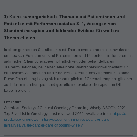
1) Keine tumorgerichtete Therapie bei Patientinnen und
Patienten mit Performancestatus 3–4, Versagen von
Standardtherapien und fehlender Evidenz für weitere
Therapielinien.
In oben genannten Situationen sind Therapieversuche meist unwirksam
und toxisch. Ausnahmen sind Patientinnen und Patienten mit Tumoren mit
sehr hoher Chemotherapieempfindlichkeit oder behandelbaren
Treibermutationen, bei denen eine hohe Wahrscheinlichkeit besteht für
ein rasches Ansprechen und eine Verbesserung des Allgemeinzustandes.
Diese Empfehlung bezog sich ursprünglich auf Chemotherapien, gilt aber
auch für Immuntherapien und gezielte molekulare Therapien im Off-
Label-Bereich.
Literatur:
American Society of Clinical Oncology Choosing Wisely. ASCO’s 2021
Top Five List in Oncology. Last reviewed 2021. Available from:
https://old-
prod.asco.org/news-initiatives/current-initiatives/cancer-care-
initiatives/value-cancer-care/choosing-wisely