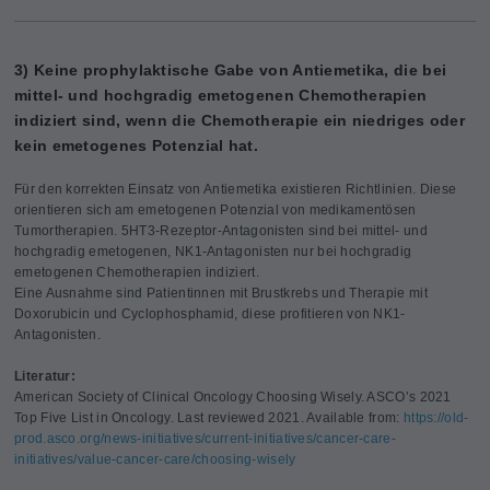
3) Keine prophylaktische Gabe von Antiemetika, die bei
mittel- und hochgradig emetogenen Chemotherapien
indiziert sind, wenn die Chemotherapie ein niedriges oder
kein emetogenes Potenzial hat.
Für den korrekten Einsatz von Antiemetika existieren Richtlinien. Diese
orientieren sich am emetogenen Potenzial von medikamentösen
Tumortherapien. 5HT3-Rezeptor-Antagonisten sind bei mittel- und
hochgradig emetogenen, NK1-Antagonisten nur bei hochgradig
emetogenen Chemotherapien indiziert.
Eine Ausnahme sind Patientinnen mit Brustkrebs und Therapie mit
Doxorubicin und Cyclophosphamid, diese profitieren von NK1-
Antagonisten.
Literatur:
American Society of Clinical Oncology Choosing Wisely. ASCO’s 2021
Top Five List in Oncology. Last reviewed 2021. Available from:
https://old-
prod.asco.org/news-initiatives/current-initiatives/cancer-care-
initiatives/value-cancer-care/choosing-wisely