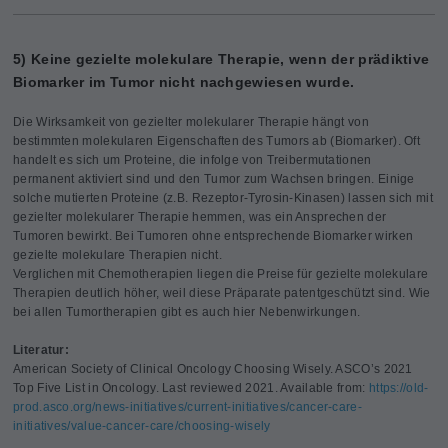
5) Keine gezielte molekulare Therapie, wenn der prädiktive
Biomarker im Tumor nicht nachgewiesen wurde.
Die Wirksamkeit von gezielter molekularer Therapie hängt von
bestimmten molekularen Eigenschaften des Tumors ab (Biomarker). Oft
handelt es sich um Proteine, die infolge von Treibermutationen
permanent aktiviert sind und den Tumor zum Wachsen bringen. Einige
solche mutierten Proteine (z.B. Rezeptor-Tyrosin-Kinasen) lassen sich mit
gezielter molekularer Therapie hemmen, was ein Ansprechen der
Tumoren bewirkt. Bei Tumoren ohne entsprechende Biomarker wirken
gezielte molekulare Therapien nicht.
Verglichen mit Chemotherapien liegen die Preise für gezielte molekulare
Therapien deutlich höher, weil diese Präparate patentgeschützt sind. Wie
bei allen Tumortherapien gibt es auch hier Nebenwirkungen.
Literatur:
American Society of Clinical Oncology Choosing Wisely. ASCO’s 2021
Top Five List in Oncology. Last reviewed 2021. Available from:
https://old-
prod.asco.org/news-initiatives/current-initiatives/cancer-care-
initiatives/value-cancer-care/choosing-wisely