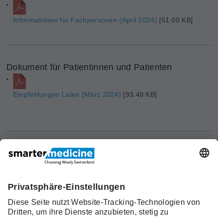
Informationen für Fachpersonen (April 2024)
[51.00 KB]
Dokument für Patientinnen und Patienten
Empfehlungen Laien (März 2024)
[93.48 KB]
Aktuelles
Forschung
Kont
Trägerverein
smarter medicine - Choosing
Angebot
Über uns
akt
Wisely Switzerland
Warum
Kontakt
c/o Schweizerische Gesellschaft für
smarter
Allgemeine Innere Medizin (SGAIM)
medicine?
Monbijoustrasse 43, Postfach, 3001 Bern
Top-5-
Telefon +41 31 370 40 00, Fax +41 31 370
Listen