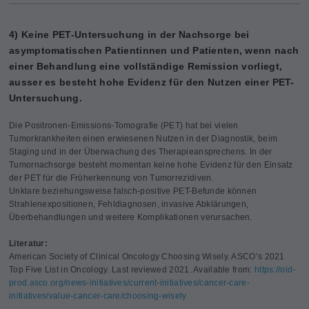
4) Keine PET-Untersuchung in der Nachsorge bei
asymptomatischen Patientinnen und Patienten, wenn nach
einer Behandlung eine vollständige Remission vorliegt,
ausser es besteht hohe Evidenz für den Nutzen einer PET-
Untersuchung.
Die Positronen-Emissions-Tomografie (PET) hat bei vielen
Tumorkrankheiten einen erwiesenen Nutzen in der Diagnostik, beim
Staging und in der Überwachung des Therapieansprechens. In der
Tumornachsorge besteht momentan keine hohe Evidenz für den Einsatz
der PET für die Früherkennung von Tumorrezidiven.
Unklare beziehungsweise falsch-positive PET-Befunde können
Strahlenexpositionen, Fehldiagnosen, invasive Abklärungen,
Überbehandlungen und weitere Komplikationen verursachen.
Literatur:
American Society of Clinical Oncology Choosing Wisely. ASCO’s 2021
Top Five List in Oncology. Last reviewed 2021. Available from:
https://old-
prod.asco.org/news-initiatives/current-initiatives/cancer-care-
initiatives/value-cancer-care/choosing-wisely