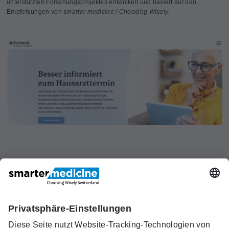
unterstützten Forschungsprojektes entwickelt und basiert auf den
Empfehlungen von
smarter medicine / Choosing Wisely
.
Aktuelles
Forschung
Kont
Trägerverein
smarter medicine - Choosing
Angebot
Über uns
akt
Wisely Switzerland
Warum
Kontakt
c/o Schweizerische Gesellschaft für
smarter
Allgemeine Innere Medizin (SGAIM)
medicine?
Monbijoustrasse 43, Postfach, 3001 Bern