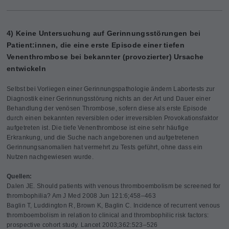
4) Keine Untersuchung auf Gerinnungsstörungen bei
Patient:innen, die eine erste Episode einer tiefen
Venenthrombose bei bekannter (provozierter) Ursache
entwickeln
Selbst bei Vorliegen einer Gerinnungspathologie ändern Labortests zur
Diagnostik einer Gerinnungsstörung nichts an der Art und Dauer einer
Behandlung der venösen Thrombose, sofern diese als erste Episode
durch einen bekannten reversiblen oder irreversiblen Provokationsfaktor
aufgetreten ist. Die tiefe Venenthrombose ist eine sehr häufige
Erkrankung, und die Suche nach angeborenen und aufgetretenen
Gerinnungsanomalien hat vermehrt zu Tests geführt, ohne dass ein
Nutzen nachgewiesen wurde.
Quellen:
Dalen JE. Should patients with venous thromboembolism be screened for
thrombophilia? Am J Med 2008 Jun 121:6;458–463
Baglin T, Luddington R, Brown K, Baglin C. Incidence of recurrent venous
thromboembolism in relation to clinical and thrombophilic risk factors:
prospective cohort study. Lancet 2003;362:523–526