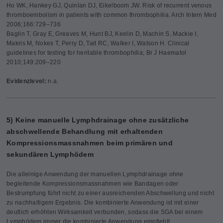
Ho WK, Hankey GJ, Quinlan DJ, Eikelboom JW. Risk of recurrent venous
thromboembolism in patients with common thrombophilia. Arch Intern Med
2006;166:729–736
Baglin T, Gray E, Greaves M, Hunt BJ, Keelin D, Machin S, Mackie I,
Makris M, Nokes T, Perry D, Tait RC, Walker I, Watson H. Clinical
guidelines for testing for heritable thrombophilia; Br J Haematol
2010;149:209–220
Evidenzlevel:
n.a.
5) Keine manuelle Lymphdrainage ohne zusätzliche
abschwellende Behandlung mit erhaltenden
Kompressionsmassnahmen beim primären und
sekundären Lymphödem
Die alleinige Anwendung der manuellen Lymphdrainage ohne
begleitende Kompressionsmassnahmen wie Bandagen oder
Bestrumpfung führt nicht zu einer ausreichenden Abschwellung und nicht
zu nachhaltigem Ergebnis. Die kombinierte Anwendung ist mit einer
deutlich erhöhten Wirksamkeit verbunden, sodass die SGA bei einem
Lymphödem immer die kombinierte Anwendung empfiehlt.