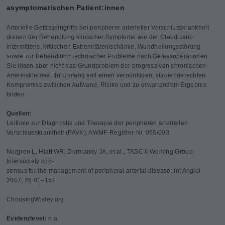
asymptomatischen Patient:innen
Arterielle Gefässeingriffe bei peripherer arterieller Verschlusskrankheit
dienen der Behandlung klinischer Symptome wie der Claudicatio
intermittens, kritischen Extremitätenischämie, Wundheilungsstörung
sowie zur Behandlung technischer Probleme nach Gefässoperationen.
Sie lösen aber nicht das Grundproblem der progressiven chronischen
Arteriosklerose. Ihr Umfang soll einen vernünftigen, stadiengerechten
Kompromiss zwischen Aufwand, Risiko und zu erwartendem Ergebnis
bilden.
Quellen:
Leitlinie zur Diagnostik und Therapie der peripheren arteriellen
Verschlusskrankheit (PAVK), AWMF-Register-Nr. 065/003
Norgren L, Hiatt WR, Dormandy JA, et al., TASC II Working Group:
Intersociety con-
sensus for the management of peripheral arterial disease. Int Angiol
2007; 26:81–157
ChoosingWisley.org
Evidenzlevel
:
n.a.