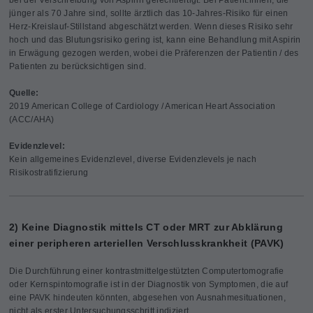
jünger als 70 Jahre sind, sollte ärztlich das 10-Jahres-Risiko für einen
Herz-Kreislauf-Stillstand abgeschätzt werden. Wenn dieses Risiko sehr
hoch und das Blutungsrisiko gering ist, kann eine Behandlung mit Aspirin
in Erwägung gezogen werden, wobei die Präferenzen der Patientin / des
Patienten zu berücksichtigen sind.
Quelle:
2019 American College of Cardiology / American Heart Association
(ACC/AHA)
Evidenzlevel:
Kein allgemeines Evidenzlevel, diverse Evidenzlevels je nach
Risikostratifizierung
2) Keine Diagnostik mittels CT oder MRT zur Abklärung
einer peripheren arteriellen Verschlusskrankheit (PAVK)
Die Durchführung einer kontrastmittelgestützten Computertomografie
oder Kernspintomografie ist in der Diagnostik von Symptomen, die auf
eine PAVK hindeuten könnten, abgesehen von Ausnahmesituationen,
nicht als erster Untersuchungsschritt indiziert.