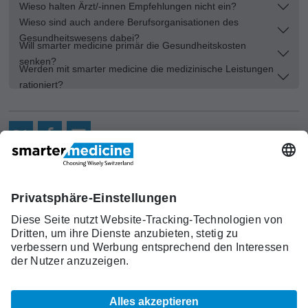
Wieso halten Ärzt/-innen Empfehlungen nicht ein?
Wieso sind auch andere Berufsorganisationen des
Gesundheitswesens dabei?
Will smarter medicine primär die Gesundheitskosten
senken?
Werden mit smarter medicine die medizinische Leistungen
rationiert?
Aktuelles
Forschung
Kont
Trägerverein
smarter medicine - Choosing
Angebot
Über uns
akt
Wisely Switzerland
Warum
Kontakt
c/o Schweizerische Gesellschaft für
smarter
Allgemeine Innere Medizin (SGAIM)
medicine?
Monbijoustrasse 43, Postfach, 3001 Bern
Top-5-
Telefon +41 31 370 40 00, Fax +41 31 370
Listen
40 19
smartermedicine[at]sgaim.ch