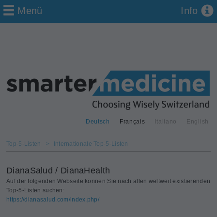
Menü
Info
Deutsch
Français
Italiano
English
Top-5-Listen
>
Internationale Top-5-Listen
DianaSalud / DianaHealth
Auf der folgenden Webseite können Sie nach allen weltweit existierenden
Top-5-Listen suchen:
https://dianasalud.com/index.php/