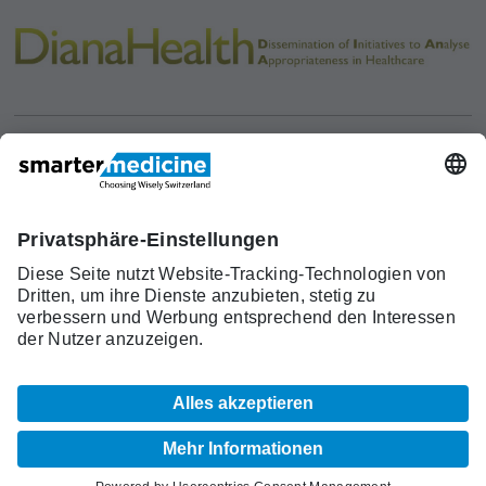
Aktuelles
Forschung
Kont
Trägerverein
smarter medicine - Choosing
Angebot
Über uns
akt
Wisely Switzerland
Warum
Kontakt
c/o Schweizerische Gesellschaft für
smarter
Allgemeine Innere Medizin (SGAIM)
medicine?
Monbijoustrasse 43, Postfach, 3001 Bern
Top-5-
Telefon +41 31 370 40 00, Fax +41 31 370
Listen
40 19
smartermedicine[at]sgaim.ch
© 2026 SGAIM
Impressum
AGB
Datenschutz
Sitemap
Cookie Einstellungen