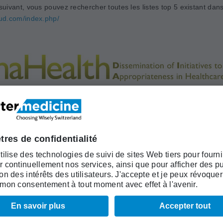
 suivant, vous pouvez rechercher toutes les listes top 5 existant dan
lud.com/index.php/