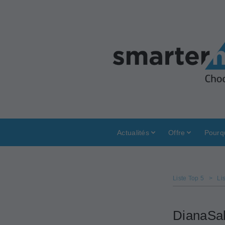
Actualités
Offre
Pourq
Liste Top 5
>
Li
DianaSal