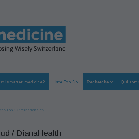
uoi smarter medicine?
Liste Top 5
Recherche
Qui som
stes Top 5 internationales
ud / DianaHealth