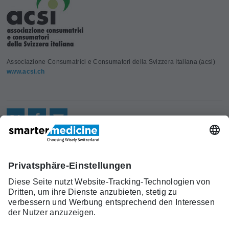
Associazione Consumatrici e Consumatori della Svizzera Italiana (acsi)
www.acsi.ch
Aktuelles
Forschung
Kont
Trägerverein
smarter medicine - Choosing
Angebot
Über uns
akt
Wisely Switzerland
Warum
Kontakt
c/o Schweizerische Gesellschaft für
smarter
Allgemeine Innere Medizin (SGAIM)
medicine?
Monbijoustrasse 43, Postfach, 3001 Bern
Top-5-
Telefon +41 31 370 40 00, Fax +41 31 370
Listen
40 19
smartermedicine[at]sgaim.ch