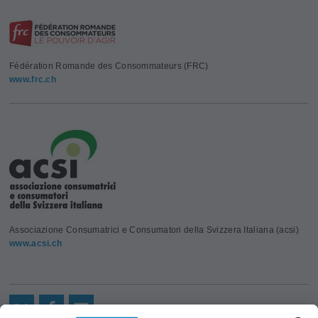
Fédération Romande des Consommateurs (FRC)
www.frc.ch
Associazione Consumatrici e Consumatori della Svizzera Italiana (acsi)
www.acsi.ch