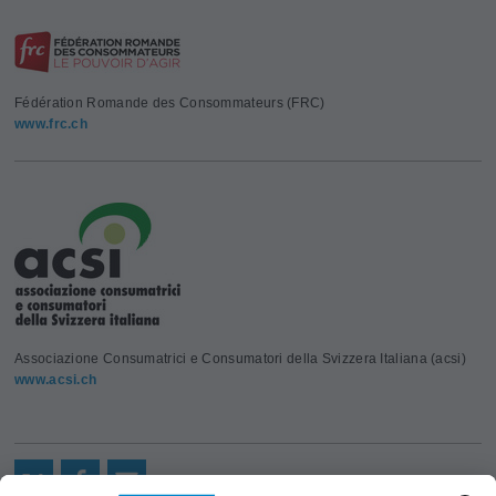
Fédération Romande des Consommateurs (FRC)
www.frc.ch
Associazione Consumatrici e Consumatori della Svizzera Italiana (acsi)
www.acsi.ch