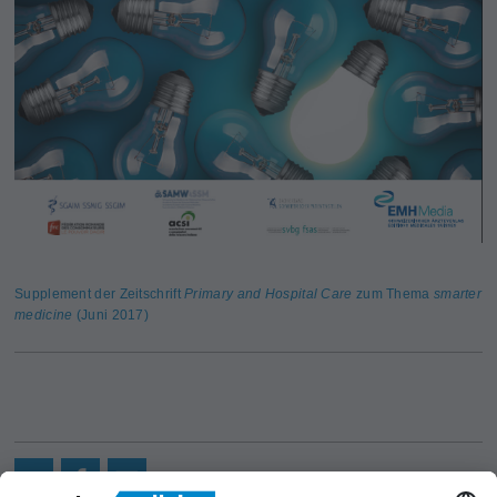
Supplement der Zeitschrift
Primary and Hospital Care
zum Thema
smarter
medicine
(Juni 2017)