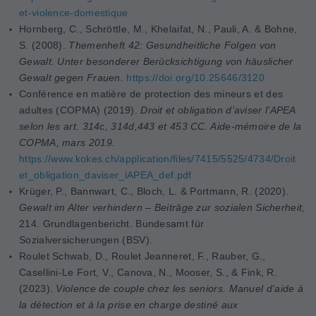
et-violence-domestique
Hornberg, C., Schröttle, M., Khelaifat, N., Pauli, A. & Bohne,
S. (2008).
Themenheft 42: Gesundheitliche Folgen von
Gewalt. Unter besonderer Berücksichtigung von häuslicher
Gewalt gegen Frauen.
https://doi.org/10.25646/3120
Conférence en matière de protection des mineurs et des
adultes (COPMA) (2019).
Droit et obligation d’aviser l’APEA
selon les art. 314c, 314d,443 et 453 CC. Aide-mémoire de la
COPMA, mars 2019.
https://www.kokes.ch/application/files/7415/5525/4734/Droit
et_obligation_daviser_lAPEA_def.pdf
Krüger, P., Bannwart, C., Bloch, L. & Portmann, R. (2020).
Gewalt im Alter verhindern – Beiträge zur sozialen Sicherheit,
214
.
Grundlagenbericht. Bundesamt für
Sozialversicherungen (BSV).
Roulet Schwab, D., Roulet Jeanneret, F., Rauber, G.,
Casellini-Le Fort, V., Canova, N., Mooser, S., & Fink, R.
(2023).
Violence de couple chez les seniors. Manuel d’aide à
la détection et à la prise en charge destiné aux