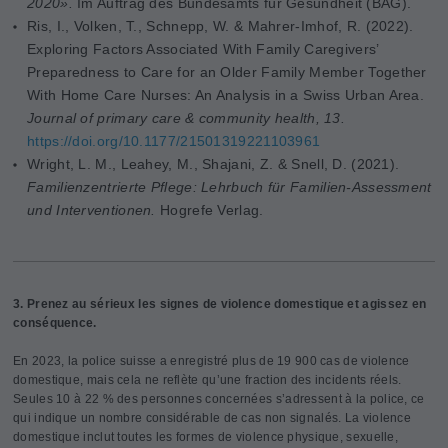
2020».
Im Auftrag des Bundesamts für Gesundheit (BAG).
Ris, I., Volken, T., Schnepp, W. & Mahrer-Imhof, R. (2022).
Exploring Factors Associated With Family Caregivers’
Preparedness to Care for an Older Family Member Together
With Home Care Nurses: An Analysis in a Swiss Urban Area.
Journal of primary care & community health, 13.
https://doi.org/10.1177/21501319221103961
Wright, L. M., Leahey, M., Shajani, Z. & Snell, D. (2021).
Familienzentrierte Pflege: Lehrbuch für Familien-Assessment
und Interventionen.
Hogrefe Verlag.
3. Prenez au sérieux les signes de violence domestique et agissez en
conséquence.
En 2023, la police suisse a enregistré plus de 19 900 cas de violence
domestique, mais cela ne reflète qu’une fraction des incidents réels.
Seules 10 à 22 % des personnes concernées s’adressent à la police, ce
qui indique un nombre considérable de cas non signalés. La violence
domestique inclut toutes les formes de violence physique, sexuelle,