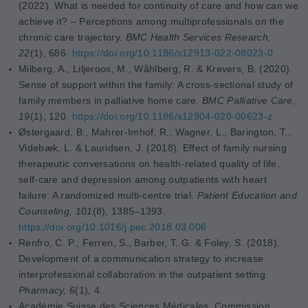
(2022). What is needed for continuity of care and how can we
achieve it? – Perceptions among multiprofessionals on the
chronic care trajectory.
BMC Health Services Research,
22
(1), 686.
https://doi.org/10.1186/s12913-022-08023-0
Milberg, A., Liljeroos, M., Wåhlberg, R. & Krevers, B. (2020).
Sense of support within the family: A cross-sectional study of
family members in palliative home care.
BMC Palliative Care,
19
(1), 120.
https://doi.org/10.1186/s12904-020-00623-z
Østergaard, B., Mahrer-Imhof, R., Wagner, L., Barington, T.,
Videbæk, L. & Lauridsen, J. (2018). Effect of family nursing
therapeutic conversations on health-related quality of life,
self-care and depression among outpatients with heart
failure: A randomized multi-centre trial.
Patient Education and
Counseling, 101
(8), 1385–1393.
https://doi.org/10.1016/j.pec.2018.03.006
Renfro, C. P., Ferreri, S., Barber, T. G. & Foley, S. (2018).
Development of a communication strategy to increase
interprofessional collaboration in the outpatient setting.
Pharmacy, 6
(1), 4.
Académie Suisse des Sciences Médicales, Commission