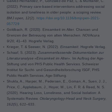
Galvez-Hernandez, P., González-de Paz, L. & Muntaner, C.
(2022).
Primary care-based interventions addressing social
isolation and loneliness in older people: a scoping review.
BMJ open, 12
(2).
https://doi.org/10.1136/bmjopen-2021-
057729
Goldbach, R. (2020). Einsamkeit im Alter. Chancen und
Grenzen der Betreuung von alten Menschen.
NOVAcura
9/20,
41–43. Hogrefe Verlag.
Krieger, T. & Seewer, N. (2022).
Einsamkeit.
Hogrefe Verlag.
Schaaf, S. (2023).
Zusammenfassende Dokumentation zur
Literaturanalyse «Einsamkeit im Alter».
Im Auftrag der Age-
Stiftung und von PHS Public Health Services. Schweizer
Institut für Sucht- und Gesundheitsforschung ISGF, PHS
Public Health Services, Age-Stiftung.
Shukla, A., Harper, M., Pedersen, E., Goman, A., Suen, J. J.,
Price, C., Applebaum, J., Hoyer, M., Lin, F. R. & Reed, N. S.
(2020).
Hearing Loss, Loneliness, and Social Isolation: A
Systematic Review.
Otolaryngology-Head and Neck Surgery,
162
(5), 622–633.