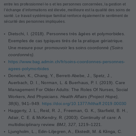
entre les professionnel·le·s et les personnes concernées, la gestion et
l’échange d’informations est élevée, meilleure est la qualité des soins de
santé. Le travail systémique familial renforce également le sentiment de
sécurité des personnes impliquées.
Dietschi, I. (2018). Personnes très âgées et polymorbides.
Exemples de cas typiques tirés de la pratique gériatrique.
Une mesure pour promouvoir les soins coordonné
(Soins
coordonnés).
https://www.bag.admin.ch/fr/soins-coordonnes-personnes-
agees-polymorbides
Donelan, K., Chang, Y., Berrett-Abebe, J., Spetz, J.,
Auerbach, D. I., Norman, L. & Buerhaus, P. I. (2019).
Care
Management For Older Adults: The Roles Of Nurses, Social
Workers, And Physicians.
Health Affairs (Project Hope),
38
(6), 941–949.
https://doi.org/10.1377/hlthaff.2019.00030
Haggerty, J. L., Reid, R. J., Freeman, G. K., Starfield, B. H.,
Adair, C. E. & McKendry, R. (2003). Continuity of care: A
multidisciplinary review.
BMJ, 327
, 1219–1221.
Ljungholm, L., Edin-Liljegren, A., Ekstedt, M. & Klinga, C.