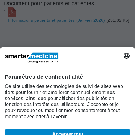
Document pour patients et patientes
Informations patients et patientes (Janvier 2026)
[231.82 Ko]
Actualités
Recherche
Cont
Asscociation
smarter medicine -
Offre
Qui sommes-
act
Choosing Wisely Switzerland
Pourquoi
nous?
c/o Société Suisse de Médécine
smarter
Contact
Interne Générale
medicine?
Monbijoustrasse 43, Case postale,
Liste Top 5
3001 Berne
Tél. +41 31 370 40 00, Fax +41 31
370 40 19
smartermedicine@
sgaim.ch
© 2026 SGAIM
Mentions légales
CCG
Indications légales