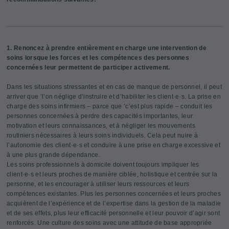
1. Renoncez à prendre entièrement en charge une intervention de
soins lorsque les forces et les compétences des personnes
concernées leur permettent de participer activement.
Dans les situations stressantes et en cas de manque de personnel, il peut
arriver que ’l’on néglige d’instruire et d’habiliter les client·e·s. La prise en
charge des soins infirmiers – parce que ’c’est plus rapide – conduit les
personnes concernées à perdre des capacités importantes, leur
motivation et leurs connaissances, et à négliger les mouvements
routiniers nécessaires à leurs soins individuels. Cela peut nuire à
l’autonomie des client·e·s et conduire à une prise en charge excessive et
à une plus grande dépendance.
Les soins professionnels à domicile doivent toujours impliquer les
client·e·s et leurs proches de manière ciblée, holistique et centrée sur la
personne, et les encourager à utiliser leurs ressources et leurs
compétences existantes. Plus les personnes concernées et leurs proches
acquièrent de l’expérience et de l’expertise dans la gestion de la maladie
et de ses effets, plus leur efficacité personnelle et leur pouvoir d’agir sont
renforcés. Une culture des soins avec une attitude de base appropriée