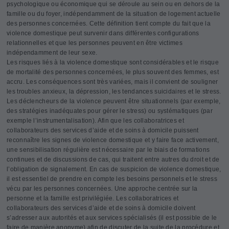
psychologique ou économique qui se déroule au sein ou en dehors de la
famille ou du foyer, indépendamment de la situation de logement actuelle
des personnes concernées. Cette définition tient compte du fait que la
violence domestique peut survenir dans différentes configurations
relationnelles et que les personnes peuvent en être victimes
indépendamment de leur sexe.
Les risques liés à la violence domestique sont considérables et le risque
de mortalité des personnes concernées, le plus souvent des femmes, est
accru. Les conséquences sont très variées, mais il convient de souligner
les troubles anxieux, la dépression, les tendances suicidaires et le stress.
Les déclencheurs de la violence peuvent être situationnels (par exemple,
des stratégies inadéquates pour gérer le stress) ou systématiques (par
exemple l’instrumentalisation). Afin que les collaboratrices et
collaborateurs des services d’aide et de soins à domicile puissent
reconnaître les signes de violence domestique et y faire face activement,
une sensibilisation régulière est nécessaire par le biais de formations
continues et de discussions de cas, qui traitent entre autres du droit et de
l’obligation de signalement. En cas de suspicion de violence domestique,
il est essentiel de prendre en compte les besoins personnels et le stress
vécu par les personnes concernées. Une approche centrée sur la
personne et la famille est privilégiée. Les collaboratrices et
collaborateurs des services d’aide et de soins à domicile doivent
s’adresser aux autorités et aux services spécialisés (il est possible de le
faire de manière anonyme) afin de discuter de la suite de la procédure et