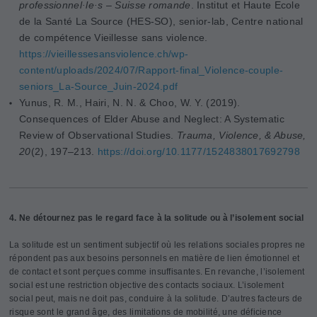
professionnel·le·s – Suisse romande
. Institut et Haute Ecole
de la Santé La Source (HES-SO), senior-lab, Centre national
de compétence Vieillesse sans violence.
https://vieillessesansviolence.ch/wp-
content/uploads/2024/07/Rapport-final_Violence-couple-
seniors_La-Source_Juin-2024.pdf
Yunus, R. M., Hairi, N. N. & Choo, W. Y. (2019).
Consequences of Elder Abuse and Neglect: A Systematic
Review of Observational Studies.
Trauma, Violence, & Abuse,
20
(2), 197–213.
https://doi.org/10.1177/1524838017692798
4. Ne détournez pas le regard face à la solitude ou à l’isolement social
La solitude est un sentiment subjectif où les relations sociales propres ne
répondent pas aux besoins personnels en matière de lien émotionnel et
de contact et sont perçues comme insuffisantes. En revanche, l’isolement
social est une restriction objective des contacts sociaux. L’isolement
social peut, mais ne doit pas, conduire à la solitude. D’autres facteurs de
risque sont le grand âge, des limitations de mobilité, une déficience