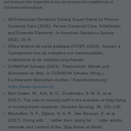
doit toujours être respectée à tous les niveaux de compétences et
d’échelon hiérarchique.
AGS American Geriatrics Society Expert Panel on Person‐
Centered Care (2016). Person-Centered Care: A Definition
and Essential Elements.
In American Geriatrics Society,
64
(1), 15–8.
Office fédéral de santé publique (OFSP) (2024). Soutien à
l’autogestion lors de maladies non transmissibles,
d’addictions et de maladies psychiques.
CURAVIVA Schweiz (2021).
Themenheft: Würde und
Autonomie im Alter.
In CURAVIVA Schweiz (Hrsg.).
Fachbereich Menschen im Alter / Expertenmeinung.
https://www.curaviva.ch
Den Ouden, M., Kuk, N. O., Zwakhalen, S. M. G. et al.
(2017). The role of nursing staff in the activities of daily living
of nursing home residents.
Geriatric Nursing, 38
, 225–230.
Metzelthin, S. F., Zijlstra, G. A. R., Van Rossum, E. et al.
(2017). Doing with …’ rather than ‘doing for …’ older adults:
rationale and content of the ‘Stay Active at Home’