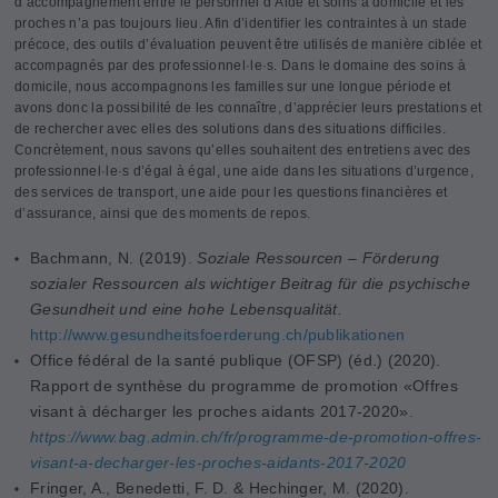
d’accompagnement entre le personnel d’Aide et soins à domicile et les
proches n’a pas toujours lieu. Afin d’identifier les contraintes à un stade
précoce, des outils d’évaluation peuvent être utilisés de manière ciblée et
accompagnés par des professionnel·le·s. Dans le domaine des soins à
domicile, nous accompagnons les familles sur une longue période et
avons donc la possibilité de les connaître, d’apprécier leurs prestations et
de rechercher avec elles des solutions dans des situations difficiles.
Concrètement, nous savons qu’elles souhaitent des entretiens avec des
professionnel·le·s d’égal à égal, une aide dans les situations d’urgence,
des services de transport, une aide pour les questions financières et
d’assurance, ainsi que des moments de repos.
Bachmann, N. (2019).
Soziale Ressourcen – Förderung
sozialer Ressourcen als wichtiger Beitrag für die psychische
Gesundheit und eine hohe Lebensqualität.
http://www.gesundheitsfoerderung.ch/publikationen
Office fédéral de la santé publique (OFSP) (éd.) (2020).
Rapport de synthèse du programme de promotion «Offres
visant à décharger les proches aidants 2017-2020».
https://www.bag.admin.ch/fr/programme-de-promotion-offres-
visant-a-decharger-les-proches-aidants-2017-2020
Fringer, A., Benedetti, F. D. & Hechinger, M. (2020).