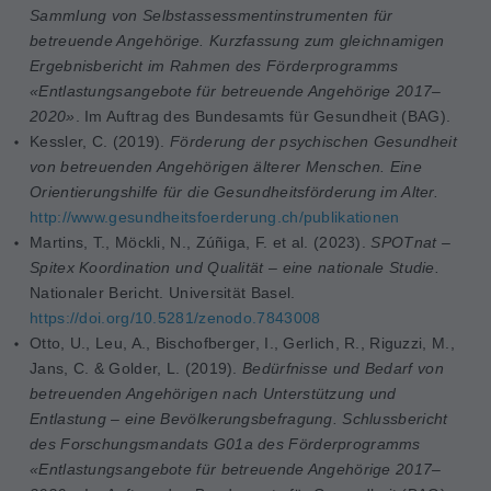
Sammlung von Selbstassessmentinstrumenten für
betreuende Angehörige. Kurzfassung zum gleichnamigen
Ergebnisbericht im Rahmen des Förderprogramms
«Entlastungsangebote für betreuende Angehörige 2017–
2020»
. Im Auftrag des Bundesamts für Gesundheit (BAG).
Kessler, C. (2019).
Förderung der psychischen Gesundheit
von betreuenden Angehörigen älterer Menschen. Eine
Orientierungshilfe für die Gesundheitsförderung im Alter
.
http://www.gesundheitsfoerderung.ch/publikationen
Martins, T., Möckli, N., Zúñiga, F. et al.
(2023).
SPOTnat –
Spitex Koordination und Qualität – eine nationale Studie.
Nationaler Bericht. Universität Basel.
https://doi.org/10.5281/zenodo.7843008
Otto, U., Leu, A., Bischofberger, I., Gerlich, R., Riguzzi, M.,
Jans, C. & Golder, L. (2019).
Bedürfnisse und Bedarf von
betreuenden Angehörigen nach Unterstützung und
Entlastung – eine Bevölkerungsbefragung. Schlussbericht
des Forschungsmandats G01a des Förderprogramms
«Entlastungsangebote für betreuende Angehörige 2017–