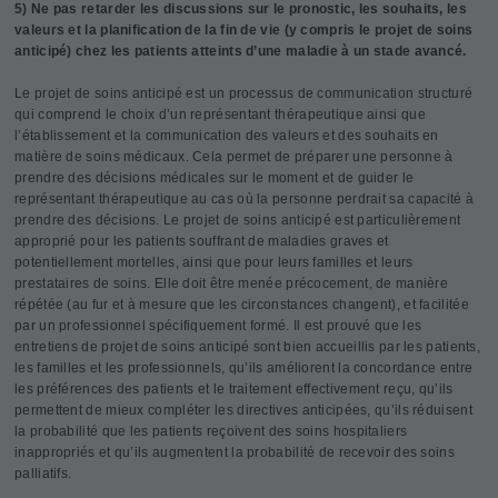
5) Ne pas retarder les discussions sur le pronostic, les souhaits, les
valeurs et la planification de la fin de vie (y compris le projet de soins
anticipé) chez les patients atteints d’une maladie à un stade avancé.
Le projet de soins anticipé est un processus de communication structuré
qui comprend le choix d’un représentant thérapeutique ainsi que
l’établissement et la communication des valeurs et des souhaits en
matière de soins médicaux. Cela permet de préparer une personne à
prendre des décisions médicales sur le moment et de guider le
représentant thérapeutique au cas où la personne perdrait sa capacité à
prendre des décisions. Le projet de soins anticipé est particulièrement
approprié pour les patients souffrant de maladies graves et
potentiellement mortelles, ainsi que pour leurs familles et leurs
prestataires de soins. Elle doit être menée précocement, de manière
répétée (au fur et à mesure que les circonstances changent), et facilitée
par un professionnel spécifiquement formé. Il est prouvé que les
entretiens de projet de soins anticipé sont bien accueillis par les patients,
les familles et les professionnels, qu’ils améliorent la concordance entre
les préférences des patients et le traitement effectivement reçu, qu’ils
permettent de mieux compléter les directives anticipées, qu’ils réduisent
la probabilité que les patients reçoivent des soins hospitaliers
inappropriés et qu’ils augmentent la probabilité de recevoir des soins
palliatifs.