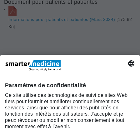
Document pour patients et patientes
Informations pour patients et patientes (Mars 2024)
[173.82
Ko]
Actualités
Recherche
Cont
Asscociation
smarter medicine -
Offre
Qui sommes-
act
Choosing Wisely Switzerland
Pourquoi
nous?
c/o Société Suisse de Médécine
smarter
Contact
Interne Générale
medicine?
Monbijoustrasse 43, Case postale,
Liste Top 5
3001 Berne
Tél. +41 31 370 40 00, Fax +41 31
370 40 19
smartermedicine@
sgaim.ch