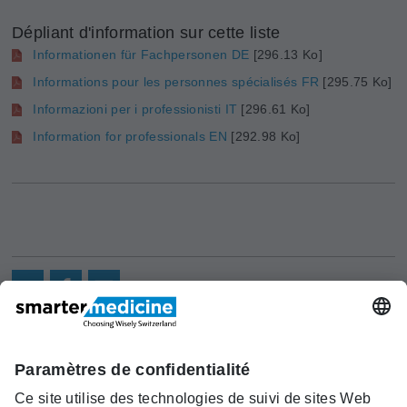
Dépliant d'information sur cette liste
Informationen für Fachpersonen DE
[296.13 Ko]
Informations pour les personnes spécialisés FR
[295.75 Ko]
Informazioni per i professionisti IT
[296.61 Ko]
Information for professionals EN
[292.98 Ko]
Actualités
Recherche
Cont
Asscociation
smarter medicine -
Offre
Qui sommes-
act
Choosing Wisely Switzerland
Pourquoi
nous?
c/o Société Suisse de Médécine
smarter
Contact
Interne Générale
medicine?