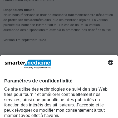
l’autorisation exprès de la SSMIG.
Dispositions finales
Nous nous réservons le droit de modifier à tout moment notre déclaration
de protection des données ainsi que les mentions légales. La version
publiée sur notre site Internet fait foi. En cas de doute, la version
allemande des dispositions relatives à la protection des données fait foi.
Version 1re septembre 2023
Actualités
Recherche
Cont
Asscociation
smarter medicine -
Offre
Qui sommes-
act
Choosing Wisely Switzerland
Pourquoi
nous?
c/o Société Suisse de Médécine
smarter
Contact
Interne Générale
medicine?
Monbijoustrasse 43, Case postale,
Liste Top 5
3001 Berne
Tél. +41 31 370 40 00, Fax +41 31
370 40 19
smartermedicine@
sgaim.ch