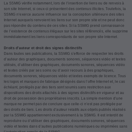
La SSMIG vérifie notamment, lors de l’insertion de liens ou de renvois à
son site Internet, si ceux-ci présentent des contenus illicites. Toutefois, la
SSMIG n’exerce aucune influence sur la conception ultérieure des sites
Internet auxquels renvoient les liens sur son propre site et ne peut donc
pas répondre du contenu de ces sites. Si la SSMIG prend connaissance
de l’existence de contenus illégaux sur les sites référencés, elle supprime
immédiatement les liens correspondants de son propre site Internet.
Droits d’auteur et droit des signes distinctifs
Dans toutes ses publications, la SSMIG s’efforce de respecter les droits
d’auteur des graphiques, documents sonores, séquences vidéo et textes
utilisés, d’utiliser des graphiques, documents sonores, séquences vidéo
et textes créés par ses soins ou d’avoir recours à des graphiques,
documents sonores, séquences vidéo et textes exempts de licence. Tous
les logos et marques de fabrique désignés dans l’offre Internet et, le cas
échéant, protégés par des tiers sont soumis sans restriction aux
dispositions des droits attachés à des signes distinctifs en vigueur et au
droit de possession des propriétaires inscrits. La simple mention d’une
marque ne permet pas de conclure que celle-ci n’est pas protégée par
des droits de tiers. Les droits d’auteur relatifs aux objets publiés réalisés
par la SSMIG appartiennent exclusivement à la SSMIG. Il est interdit de
reproduire ou d’utiliser des graphiques, documents sonores, séquences
vidéo et textes dans d’autres publications numériques ou imprimées sans