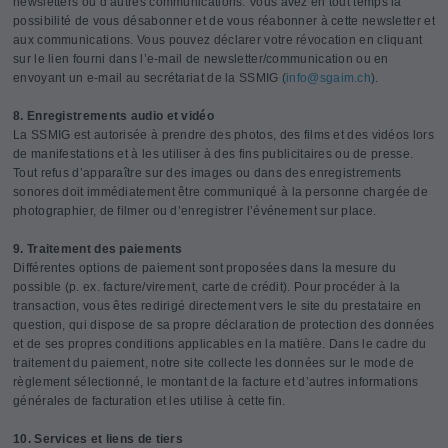
newsletters ou d’autres communications. Vous avez en tout temps la
possibilité de vous désabonner et de vous réabonner à cette newsletter et
aux communications. Vous pouvez déclarer votre révocation en cliquant
sur le lien fourni dans l’e-mail de newsletter/communication ou en
envoyant un e-mail au secrétariat de la SSMIG (
info@
sgaim.ch
).
8. Enregistrements audio et vidéo
La SSMIG est autorisée à prendre des photos, des films et des vidéos lors
de manifestations et à les utiliser à des fins publicitaires ou de presse.
Tout refus d’apparaître sur des images ou dans des enregistrements
sonores doit immédiatement être communiqué à la personne chargée de
photographier, de filmer ou d’enregistrer l’événement sur place.
9. Traitement des paiements
Différentes options de paiement sont proposées dans la mesure du
possible (p. ex. facture/virement, carte de crédit). Pour procéder à la
transaction, vous êtes redirigé directement vers le site du prestataire en
question, qui dispose de sa propre déclaration de protection des données
et de ses propres conditions applicables en la matière. Dans le cadre du
traitement du paiement, notre site collecte les données sur le mode de
règlement sélectionné, le montant de la facture et d’autres informations
générales de facturation et les utilise à cette fin.
10. Services et liens de tiers