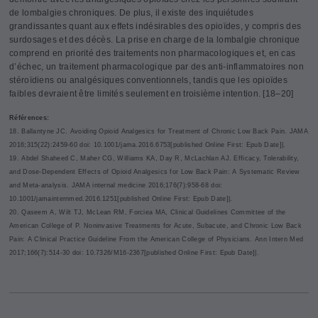
de lombalgies chroniques. De plus, il existe des inquiétudes
grandissantes quant aux effets indésirables des opioïdes, y compris des
surdosages et des décès. La prise en charge de la lombalgie chronique
comprend en priorité des traitements non pharmacologiques et, en cas
d’échec, un traitement pharmacologique par des anti-inflammatoires non
stéroïdiens ou analgésiques conventionnels, tandis que les opioïdes
faibles devraient être limités seulement en troisième intention. [18–20]
R
éférences:
18. Ballantyne JC. Avoiding Opioid Analgesics for Treatment of Chronic Low Back Pain. JAMA
2016;315(22):2459-60 doi: 10.1001/jama.2016.6753[published Online First: Epub Date]|.
19. Abdel Shaheed C, Maher CG, Williams KA, Day R, McLachlan AJ. Efficacy, Tolerability,
and Dose-Dependent Effects of Opioid Analgesics for Low Back Pain: A Systematic Review
and Meta-analysis. JAMA internal medicine 2016;176(7):958-68 doi:
10.1001/jamainternmed.2016.1251[published Online First: Epub Date]|.
20. Qaseem A, Wilt TJ, McLean RM, Forciea MA, Clinical Guidelines Committee of the
American College of P. Noninvasive Treatments for Acute, Subacute, and Chronic Low Back
Pain: A Clinical Practice Guideline From the American College of Physicians. Ann Intern Med
2017;166(7):514-30 doi: 10.7326/M16-2367[published Online First: Epub Date]|.