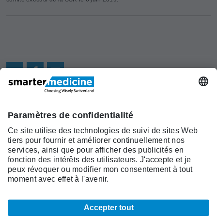
Actualités
Recherche
Cont
Asscociation
smarter medicine -
Offre
Qui sommes-
act
Choosing Wisely Switzerland
Pourquoi
nous?
c/o Société Suisse de Médécine
smarter
Contact
Interne Générale
medicine?
Monbijoustrasse 43, Case postale,
Liste Top 5
3001 Berne
Tél. +41 31 370 40 00, Fax +41 31
370 40 19
smartermedicine@
sgaim.ch
© 2026 SGAIM
Mentions légales
CCG
Indications légales
Carte du site