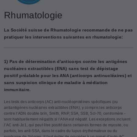
Rhumatologie
La Société suisse de Rhumatologie recommande de ne pas
pratiquer les interventions suivantes en rhumatologie:
1) Pas de détermination d'anticorps contre les antigènes
nucléaires extractibles (ENA) sans test de dépistage
positif préalable pour les ANA (anticorps antinucléaires) et
sans suspicion clinique de maladie à médiation
immunitaire.
Les tests des anticorps (AC) anti-nucléoprotéines spécifiques (ou
antiantigènes nucléaires extractibles (ENA), y compris les anticorps
contre l’ADN double brin, Smith, RNP, SSA, SSB, Scl-70, centromère -
sont habituellement négatifs si l’ANA est négatif. Les exceptions incluent
l’AC anti-Jo1, qui peut être positif dans certaines formes de myosite, ou
parfois, les anti-SSA, dans le cadre du lupus érythémateux ou du
syndrome de Sjögren. Il faut éviter de procéder à un panel d’auto-AC