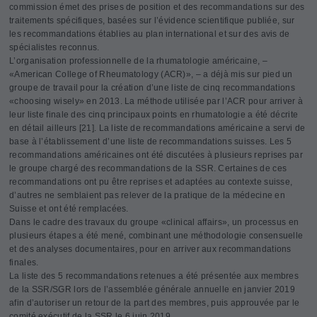
commission émet des prises de position et des recommandations sur des
traitements spécifiques, basées sur l’évidence scientifique publiée, sur
les recommandations établies au plan international et sur des avis de
spécialistes reconnus.
L’organisation professionnelle de la rhumatologie américaine, –
«American College of Rheumatology (ACR)», – a déjà mis sur pied un
groupe de travail pour la création d’une liste de cinq recommandations
«choosing wisely» en 2013. La méthode utilisée par l’ACR pour arriver à
leur liste finale des cinq principaux points en rhumatologie a été décrite
en détail ailleurs [21]. La liste de recommandations américaine a servi de
base à l’établissement d’une liste de recommandations suisses. Les 5
recommandations américaines ont été discutées à plusieurs reprises par
le groupe chargé des recommandations de la SSR. Certaines de ces
recommandations ont pu être reprises et adaptées au contexte suisse,
d’autres ne semblaient pas relever de la pratique de la médecine en
Suisse et ont été remplacées.
Dans le cadre des travaux du groupe «clinical affairs», un processus en
plusieurs étapes a été mené, combinant une méthodologie consensuelle
et des analyses documentaires, pour en arriver aux recommandations
finales.
La liste des 5 recommandations retenues a été présentée aux membres
de la SSR/SGR lors de l’assemblée générale annuelle en janvier 2019
afin d’autoriser un retour de la part des membres, puis approuvée par le
comité exécutif de la SSR le 6 juin 2019.