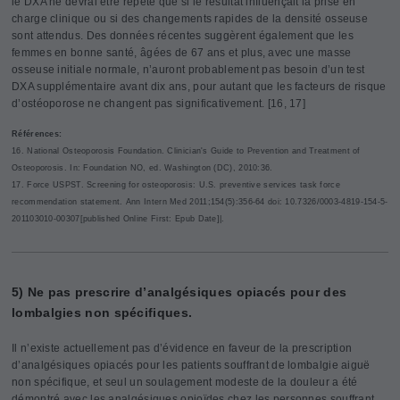
le DXA ne devrai être répété que si le résultat influençait la prise en
charge clinique ou si des changements rapides de la densité osseuse
sont attendus. Des données récentes suggèrent également que les
femmes en bonne santé, âgées de 67 ans et plus, avec une masse
osseuse initiale normale, n’auront probablement pas besoin d’un test
DXA supplémentaire avant dix ans, pour autant que les facteurs de risque
d’ostéoporose ne changent pas significativement. [16, 17]
R
éférences:
16. National Osteoporosis Foundation. Clinician's Guide to Prevention and Treatment of
Osteoporosis. In: Foundation NO, ed. Washington (DC), 2010:36.
17. Force USPST. Screening for osteoporosis: U.S. preventive services task force
recommendation statement. Ann Intern Med 2011;154(5):356-64 doi: 10.7326/0003-4819-154-5-
201103010-00307[published Online First: Epub Date]|.
5) Ne pas prescrire d’analgésiques opiacés pour des
lombalgies non spécifiques.
Il n’existe actuellement pas d’évidence en faveur de la prescription
d’analgésiques opiacés pour les patients souffrant de lombalgie aiguë
non spécifique, et seul un soulagement modeste de la douleur a été
démontré avec les analgésiques opioïdes chez les personnes souffrant