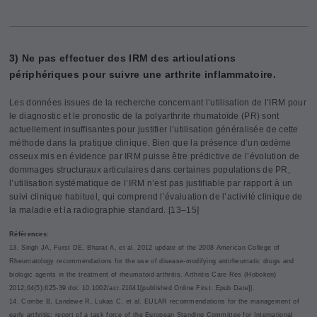
3) Ne pas effectuer des IRM des articulations
périphériques pour suivre une arthrite inflammatoire.
Les données issues de la recherche concernant l’utilisation de l’IRM pour
le diagnostic et le pronostic de la polyarthrite rhumatoïde (PR) sont
actuellement insuffisantes pour justifier l’utilisation généralisée de cette
méthode dans la pratique clinique. Bien que la présence d’un œdème
osseux mis en évidence par IRM puisse être prédictive de l’évolution de
dommages structuraux articulaires dans certaines populations de PR,
l’utilisation systématique de l’IRM n’est pas justifiable par rapport à un
suivi clinique habituel, qui comprend l’évaluation de l’activité clinique de
la maladie et la radiographie standard. [13–15]
Références:
13. Singh JA, Furst DE, Bharat A, et al. 2012 update of the 2008 American College of
Rheumatology recommendations for the use of disease-modifying antirheumatic drugs and
biologic agents in the treatment of rheumatoid arthritis. Arthritis Care Res (Hoboken)
2012;64(5):625-39 doi: 10.1002/acr.21641[published Online First: Epub Date]|.
14. Combe B, Landewe R, Lukas C, et al. EULAR recommendations for the management of
early arthritis: report of a task force of the European Standing Committee for International