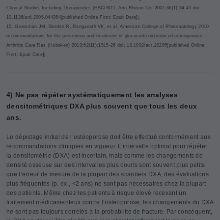
Clinical Studies Including Therapeutics (ESCISIT). Ann Rheum Dis 2007;66(1):34-45 doi:
10.1136/ard.2005.044354[published Online First: Epub Date]|.
15. Grossman JM, Gordon R, Ranganath VK, et al. American College of Rheumatology 2010
recommendations for the prevention and treatment of glucocorticoid-induced osteoporosis.
Arthritis Care Res (Hoboken) 2010;62(11):1515-26 doi: 10.1002/acr.20295[published Online
First: Epub Date]|.
4) Ne pas répéter systématiquement les analyses
densitométriques DXA plus souvent que tous les deux
ans.
Le dépistage initial de l’ostéoporose doit être effectué conformément aux
recommandations cliniques en vigueur. L’intervalle optimal pour répéter
la densitométrie (DXA) est incertain, mais comme les changements de
densité osseuse sur des intervalles plus courts sont souvent plus petits
que l’erreur de mesure de la plupart des scanners DXA, des évaluations
plus fréquentes (p. ex., <2 ans) ne sont pas nécessaires chez la plupart
des patients. Même chez les patients à risque élevé recevant un
traitement médicamenteux contre l’ostéoporose, les changements du DXA
ne sont pas toujours corrélés à la probabilité de fracture. Par conséquent,