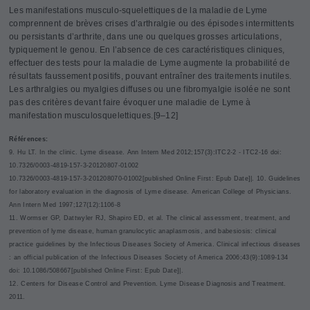
Les manifestations musculo-squelettiques de la maladie de Lyme
comprennent de brèves crises d’arthralgie ou des épisodes intermittents
ou persistants d’arthrite, dans une ou quelques grosses articulations,
typiquement le genou. En l’absence de ces caractéristiques cliniques,
effectuer des tests pour la maladie de Lyme augmente la probabilité de
résultats faussement positifs, pouvant entraîner des traitements inutiles.
Les arthralgies ou myalgies diffuses ou une fibromyalgie isolée ne sont
pas des critères devant faire évoquer une maladie de Lyme à
manifestation musculosquelettiques.[9–12]
R
éférences:
9. Hu LT. In the clinic. Lyme disease. Ann Intern Med 2012;157(3):ITC2-2 - ITC2-16 doi:
10.7326/0003-4819-157-3-20120807-01002
10.7326/0003-4819-157-3-201208070-01002[published Online First: Epub Date]|. 10. Guidelines
for laboratory evaluation in the diagnosis of Lyme disease. American College of Physicians.
Ann Intern Med 1997;127(12):1106-8
11. Wormser GP, Dattwyler RJ, Shapiro ED, et al. The clinical assessment, treatment, and
prevention of lyme disease, human granulocytic anaplasmosis, and babesiosis: clinical
practice guidelines by the Infectious Diseases Society of America. Clinical infectious diseases
: an official publication of the Infectious Diseases Society of America 2006;43(9):1089-134
doi: 10.1086/508667[published Online First: Epub Date]|.
12. Centers for Disease Control and Prevention. Lyme Disease Diagnosis and Treatment.
2011.