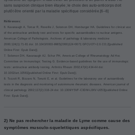
sans suspicion clinique bien étayée; le choix des auto-anticorps doit
plutôt être orienté par la maladie spécifique considérée.[6–8]
R
éférences:
6. Kavanaugh A, Tomar R, Reveille J, Solomon DH, Homburger HA. Guidelines for clinical use
of the antinuclear antibody test and tests for specific autoantibodies to nuclear antigens.
American College of Pathologists. Archives of pathology & laboratory medicine
2000;124(1):71-81 doi: 10.1043/0003-9985(2000)124<0071:GFCUOT>2.0.CO;2[published
Online First: Epub Date]|.
7. Solomon DH, Kavanaugh AJ, Schur PH, American College of Rheumatology Ad Hoc
Committee on Immunologic Testing G. Evidence-based guidelines for the use of immunologic
tests: antinuclear antibody testing. Arthritis Rheum 2002;47(4):434-44 doi:
10.1002/art.10561[published Online First: Epub Date]|.
8. Tozzoli R, Bizzaro N, Tonutti E, et al. Guidelines for the laboratory use of autoantibody
tests in the diagnosis and monitoring of autoimmune rheumatic diseases. American journal of
clinical pathology 2002;117(2):316-24 doi: 10.1309/Y5VF-C3DM-L8XV-U053[published Online
First: Epub Date]|.
2) Ne pas rechercher la maladie de Lyme comme cause des
symptômes musculo-squelettiques aspécifiques.