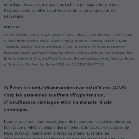
dépistage du cancer, intégrant les facteurs de risque des patients,
l’espérance de vie et le statut vis-à-vis de la transplantation, est
nécessaire.
Référence:
Amy W. Williams, Amy C. Dwyer, Allison A. Eddy, Jeffrey C. Fink, Bertrand L. Jaber, Stuart
L. Linas, Beckie Michael, Ann M. O’Hare, Heidi M. Schaefer, Rachel N. Shaffer, Howard
Trachtman, Daniel E. Weiner, and Ronald J. Falk, on behalf of the American Society of
Nephrology Quality, and Patient Safety Task Force . Critical and Honest Conversations: The
Evidence Behind the “Choosing Wisely” Campaign Recommendations by the American Society
of Nephrology. Clin J Am Soc Nephrol 2012. doi: 10.2215/CJN.04970512
3) Évitez les anti-inflammatoires non stéroïdiens (AINS)
chez les personnes souffrant d’hypertension,
d’insuffisance cardiaque et/ou de maladie rénale
chronique.
Pour le traitement pharmacologique de la douleur musculosquelettique,
l’utilisation d’AINS, y compris des inhibiteurs de la cyclo-oxygénase de
type2 (COX-2), peut élever la pression artérielle, rendre les