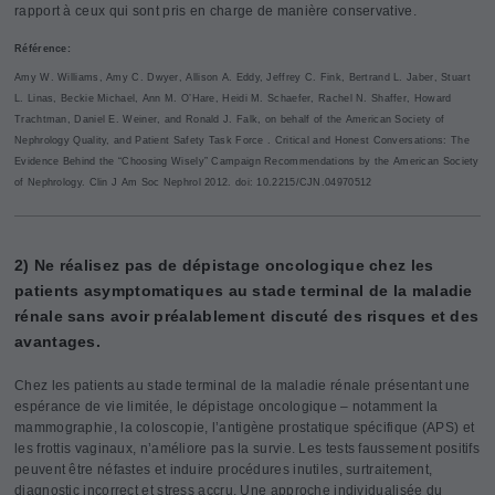
rapport à ceux qui sont pris en charge de manière conservative.
Référence:
Amy W. Williams, Amy C. Dwyer, Allison A. Eddy, Jeffrey C. Fink, Bertrand L. Jaber, Stuart
L. Linas, Beckie Michael, Ann M. O’Hare, Heidi M. Schaefer, Rachel N. Shaffer, Howard
Trachtman, Daniel E. Weiner, and Ronald J. Falk, on behalf of the American Society of
Nephrology Quality, and Patient Safety Task Force . Critical and Honest Conversations: The
Evidence Behind the “Choosing Wisely” Campaign Recommendations by the American Society
of Nephrology. Clin J Am Soc Nephrol 2012. doi: 10.2215/CJN.04970512
2) Ne réalisez pas de dépistage oncologique chez les
patients asymptomatiques au stade terminal de la maladie
rénale sans avoir préalablement discuté des risques et des
avantages.
Chez les patients au stade terminal de la maladie rénale présentant une
espérance de vie limitée, le dépistage oncologique – notamment la
mammographie, la coloscopie, l’antigène prostatique spécifique (APS) et
les frottis vaginaux, n’améliore pas la survie. Les tests faussement positifs
peuvent être néfastes et induire procédures inutiles, surtraitement,
diagnostic incorrect et stress accru. Une approche individualisée du