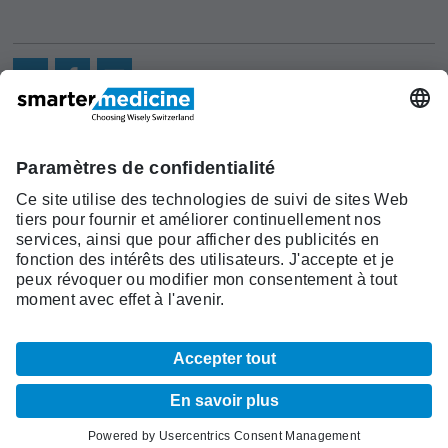
Actualités
Recherche
Cont
Asscociation
smarter medicine -
Offre
Qui sommes-
act
Choosing Wisely Switzerland
Pourquoi
nous?
c/o Société Suisse de Médécine
smarter
Contact
Interne Générale
medicine?
Monbijoustrasse 43, Case postale,
Liste Top 5
3001 Berne
Tél. +41 31 370 40 00, Fax +41 31
370 40 19
smartermedicine@
sgaim.ch
© 2026 SGAIM
Mentions légales
CCG
Indications légales
Carte du site
Paramètres des cookies