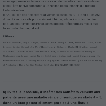
avantage prouvé en termes de survie ou de maladies cardiovasculaires,
et peut être nocive comparée à un régime de traitements qui retarde
l’administration
d’ASE ou fixe des objectifs relativement classiques (9 –11g/dL). Les ASE
doivent être prescrits pour maintenir l’hémoglobine à son taux le plus
bas, tant pour limiter les transfusions que pour répondre au mieux aux
besoins de chaque patient.
Référence:
Amy W. Williams, Amy C. Dwyer, Allison A. Eddy, Jeffrey C. Fink, Bertrand L. Jaber, Stuart
L. Linas, Beckie Michael, Ann M. O’Hare, Heidi M. Schaefer, Rachel N. Shaffer, Howard
Trachtman, Daniel E. Weiner, and Ronald J. Falk, on behalf of the American Society of
Nephrology Quality, and Patient Safety Task Force . Critical and Honest Conversations: The
Evidence Behind the “Choosing Wisely” Campaign Recommendations by the American Society
of Nephrology. Clin J Am Soc Nephrol 2012. doi: 10.2215/CJN.04970512
5) Évitez, si possible, d’insérer des cathéters veineux aux
patients avec une maladie rénale chronique en stade 4 – 5,
dans un bras potentiellement propice à une fistule