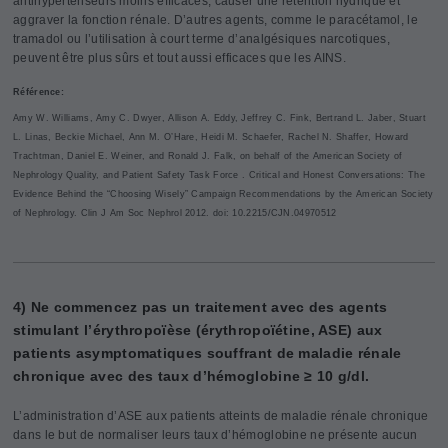
antihypertenseurs moins efficaces, causer une rétention hydrique et
aggraver la fonction rénale. D’autres agents, comme le paracétamol, le
tramadol ou l’utilisation à court terme d’analgésiques narcotiques,
peuvent être plus sûrs et tout aussi efficaces que les AINS.
Référence:
Amy W. Williams, Amy C. Dwyer, Allison A. Eddy, Jeffrey C. Fink, Bertrand L. Jaber, Stuart
L. Linas, Beckie Michael, Ann M. O’Hare, Heidi M. Schaefer, Rachel N. Shaffer, Howard
Trachtman, Daniel E. Weiner, and Ronald J. Falk, on behalf of the American Society of
Nephrology Quality, and Patient Safety Task Force . Critical and Honest Conversations: The
Evidence Behind the “Choosing Wisely” Campaign Recommendations by the American Society
of Nephrology. Clin J Am Soc Nephrol 2012. doi: 10.2215/CJN.04970512
4) Ne commencez pas un traitement avec des agents
stimulant l’érythropoïèse (érythropoïétine, ASE) aux
patients asymptomatiques souffrant de maladie rénale
chronique avec des taux d’hémoglobine ≥ 10 g/dl.
L’administration d’ASE aux patients atteints de maladie rénale chronique
dans le but de normaliser leurs taux d’hémoglobine ne présente aucun