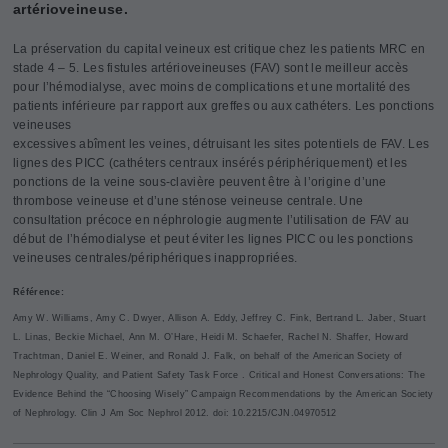
artérioveineuse.
La préservation du capital veineux est critique chez les patients MRC en
stade 4 – 5. Les fistules artérioveineuses (FAV) sont le meilleur accès
pour l’hémodialyse, avec moins de complications et une mortalité des
patients inférieure par rapport aux greffes ou aux cathéters. Les ponctions
veineuses
excessives abîment les veines, détruisant les sites potentiels de FAV. Les
lignes des PICC (cathéters centraux insérés périphériquement) et les
ponctions de la veine sous-clavière peuvent être à l’origine d’une
thrombose veineuse et d’une sténose veineuse centrale. Une
consultation précoce en néphrologie augmente l’utilisation de FAV au
début de l’hémodialyse et peut éviter les lignes PICC ou les ponctions
veineuses centrales/périphériques inappropriées.
Référence:
Amy W. Williams, Amy C. Dwyer, Allison A. Eddy, Jeffrey C. Fink, Bertrand L. Jaber, Stuart
L. Linas, Beckie Michael, Ann M. O’Hare, Heidi M. Schaefer, Rachel N. Shaffer, Howard
Trachtman, Daniel E. Weiner, and Ronald J. Falk, on behalf of the American Society of
Nephrology Quality, and Patient Safety Task Force . Critical and Honest Conversations: The
Evidence Behind the “Choosing Wisely” Campaign Recommendations by the American Society
of Nephrology. Clin J Am Soc Nephrol 2012. doi: 10.2215/CJN.04970512