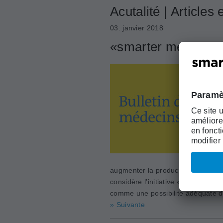
Acutalité | Article
03. janvier 2018
«smarter medicine»:
augmenter la productivité sans alt
considère l’initiative «Choosing 
comme une possibilité adéquate de
» Suivante