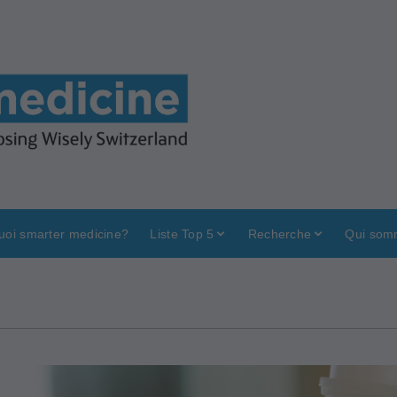
uoi smarter medicine?
Liste Top 5
Recherche
Qui som