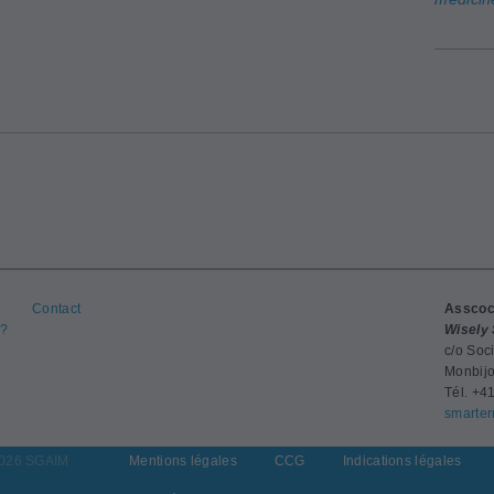
Contact
Asscoc
?
Wisely 
c/o Soc
Monbijo
Tél. +4
smarte
026 SGAIM
Mentions légales
CCG
Indications légales