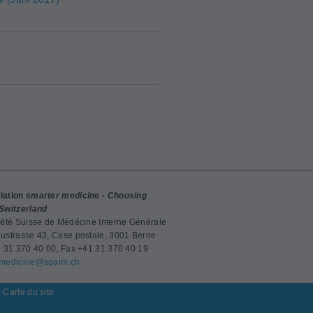
iation
smarter medicine - Choosing
Switzerland
iété Suisse de Médécine Interne Générale
ustrasse 43, Case postale, 3001 Berne
1 31 370 40 00, Fax +41 31 370 40 19
rmedicine@
sgaim.ch
Carte du site