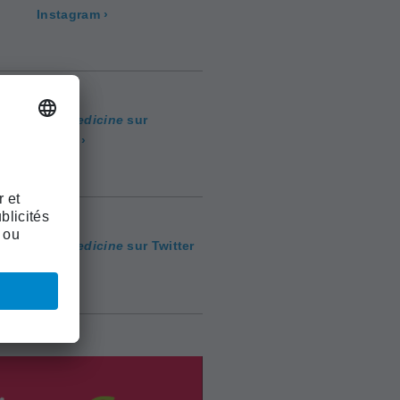
Instagram ›
smarter medicine
sur
Facebook ›
smarter medicine
sur Twitter
›