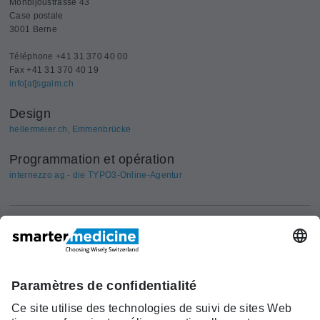
Monbijoustrasse 43
Case postale
3001 Berne
Téléphone +41 31 370 40 00
Fax +41 31 370 40 19
info[at]sgaim.ch
Design
hellermeier.ch, Emmenbrücke
Programmation et opération
internezzo ag - die TYPO3-Online-Agentur
Actualités
Recherche
Cont
Asscociation
smarter medicine -
Offre
Qui sommes-
act
Choosing Wisely Switzerland
Pourquoi
nous?
c/o Société Suisse de Médécine
smarter
Contact
Interne Générale
medicine?
Monbijoustrasse 43, Case postale,
Liste Top 5