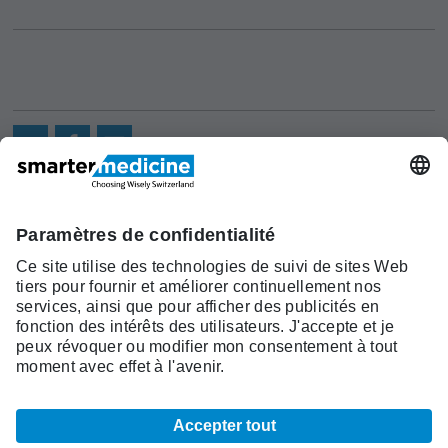
Actualités
Recherche
Cont
Asscociation
smarter medicine -
Offre
Qui sommes-
act
Choosing Wisely Switzerland
Pourquoi
nous?
c/o Société Suisse de Médécine
smarter
Contact
Interne Générale
medicine?
Monbijoustrasse 43, Case postale,
Liste Top 5
3001 Berne
Tél. +41 31 370 40 00, Fax +41 31
370 40 19
smartermedicine@
sgaim.ch
© 2026 SGAIM
Mentions légales
CCG
Indications légales
Carte du site