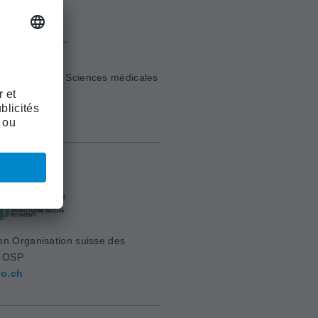
e Suisse des Sciences médicales
sm.ch
on Organisation suisse des
s OSP
o.ch