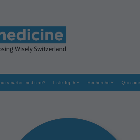
uoi smarter medicine?
Liste Top 5
Recherche
Qui som