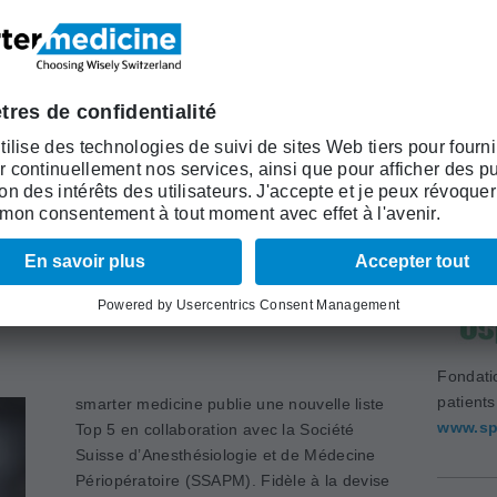
L'organisation à but non lucratif a pu
 coopération. Ensemble, ils s'engagent contre la
s soins médicaux. Car moins, c'est parfois plus.
Académi
(ASSM)
www.as
 sont inutiles: la Société
ologie et de Médecine
SAPM) publie une deuxième
Fondati
patient
smarter medicine publie une nouvelle liste
www.sp
Top 5 en collaboration avec la Société
Suisse d’Anesthésiologie et de Médecine
Périopératoire (SSAPM). Fidèle à la devise