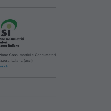
zione Consumatrici e Consumatori
izzera Italiana (acsi)
si.ch