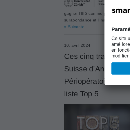
gagner l'IfIS comme partenaire de
surabondance et l'inadéquation de
» Suivante
10. avril 2024
Ces cinq traitements
Suisse d’Anesthési
Périopératoire (S
liste Top 5