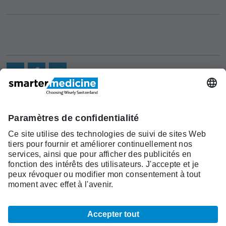
Actualités
Recherche
Cont
Asscociation
smarter medicine -
Offre
Qui sommes-
act
Choosing Wisely Switzerland
Pourquoi
nous?
c/o Société Suisse de Médécine
smarter
Contact
Interne Générale
medicine?
Monbijoustrasse 43, Case postale,
Liste Top 5
3001 Berne
Tél. +41 31 370 40 00, Fax +41 31
370 40 19
smartermedicine@
sgaim.ch
© 2026 SGAIM
Mentions légales
CCG
Indications légales
Carte du site