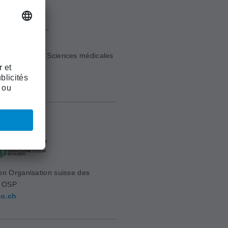
e Suisse des Sciences médicales
sm.ch
on Organisation suisse des
s OSP
o.ch