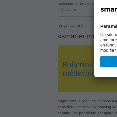
medicine tente d'y repondre. Prese
» Suivante
03. janvier 2018
«smarter medicine»:
augmenter la productivité sans alt
considère l’initiative «Choosing 
comme une possibilité adéquate de