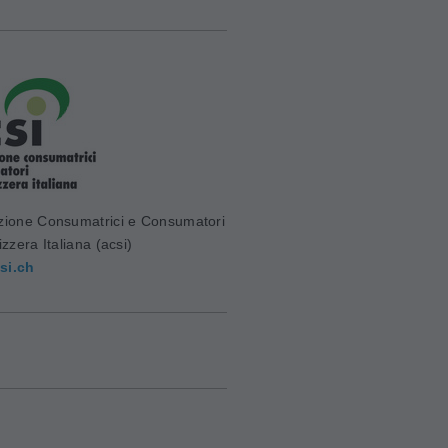
zione Consumatrici e Consumatori
izzera Italiana (acsi)
si.ch