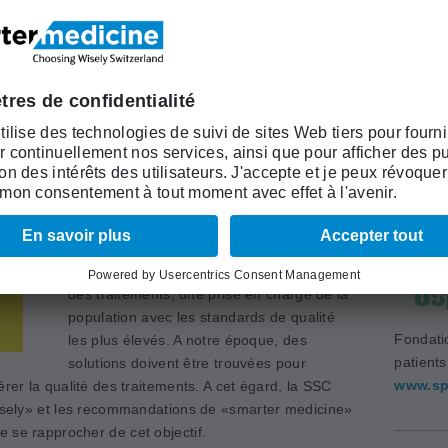
ntation d'un projet innovant."
Académi
 la liste «Top-5» de la SSC
(ASSM)
www.as
Depuis quelques années, la Société suisse
de chirurgie (SSC) s’engage pour que la
formation postgraduée et continue des
chirurgiens permette, grâce à des travaux
et des mesures scientifiques de la qualité
des traitements, une prise en charge de la
population avec les standards de qualité
Fondati
les plus élevés. A notre époque, des
patient
solutions doivent être trouvées pour
www.sp
érer la qualité des traitements. A cet égard, la SSC
­Wisely» et les recommandations de «smarter medicine»
 se rapprocher de cet objectif.