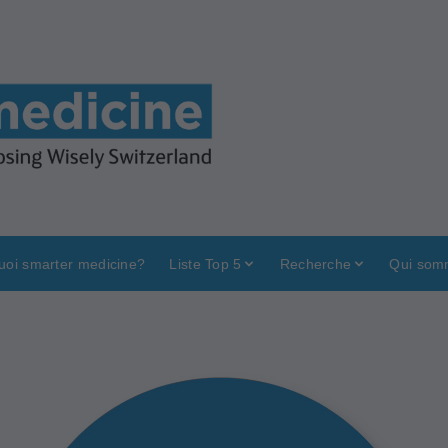
uoi smarter medicine?
Liste Top 5
Recherche
Qui som