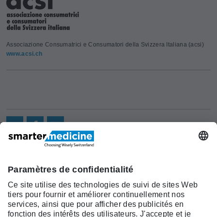
Associazione Consumatrici e Consumatori della Svizzera Italiana (acsi)
www.acsi.ch
Actualités
Recherche
Cont
Asscociation
smarter medicine -
Offre
Qui sommes-
act
Choosing Wisely Switzerland
Pourquoi
nous?
c/o Société Suisse de Médécine
smarter
Contact
Interne Générale
medicine?
Monbijoustrasse 43, Case postale,
Liste Top 5
3001 Berne
Tél. +41 31 370 40 00, Fax +41 31