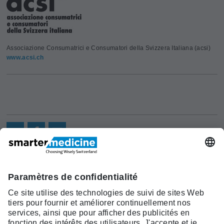
Associazione Consumatrici e Consumatori della Svizzera Italiana (acsi)
www.acsi.ch
Actualités
Recherche
Cont
Asscociation
smarter medicine -
Offre
Qui sommes-
act
Choosing Wisely Switzerland
Pourquoi
nous?
c/o Société Suisse de Médécine
smarter
Contact
Interne Générale
medicine?
Monbijoustrasse 43, Case postale,
Liste Top 5
3001 Berne
Tél. +41 31 370 40 00, Fax +41 31