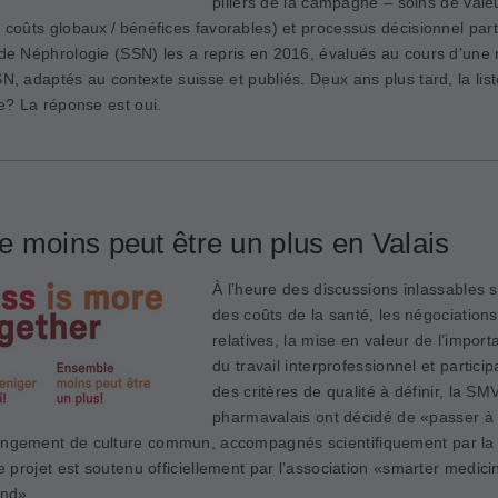
piliers de la campagne – soins de valeu
 coûts globaux / bénéfices favorables) et processus décisionnel part
de Néphrologie (SSN) les a repris en 2016, évalués au cours d’une r
N, adaptés au contexte suisse et publiés. Deux ans plus tard, la list
le? La réponse est oui.
 moins peut être un plus en Valais
À l’heure des discussions inlassables s
des coûts de la santé, les négociations d
relatives, la mise en valeur de l’impor
du travail interprofessionnel et participa
des critères de qualité à définir, la SM
pharmavalais ont décidé de «passer à 
ngement de culture commun, accompagnés scientifiquement par l
Ce projet est soutenu officiellement par l’association «smarter medic
and».