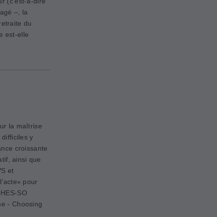
r (c’est-à-dire
agé –, la
etraite du
e est-elle
ur la maîtrise
ifficiles y
tance croissante
tif, ainsi que
VS et
l’acte» pour
a HES-SO
ine - Choosing