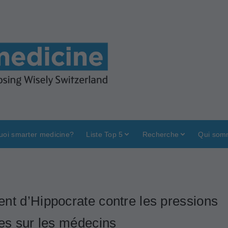
uoi smarter medicine?
Liste Top 5
Recherche
Qui som
nt d’Hippocrate contre les pressions
res sur les médecins