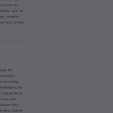
tee pour le
alises, que ce
ire. smarter
ion d'un projet
isse de
formation
ns permette,
ientifiques de
n charge de la
é les plus
doivent être
é sans altérer