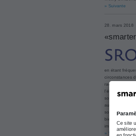
» Suivante
28. mars 2018
«smarter
en étant fréque
circonstances d
radio-oncologie
l’élaboration d
souhaite amorce
aux besoins des
sociétés de disc
bien des person
impliqués.
» Suivante