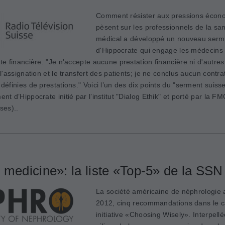
Comment résister aux pressions écon
pèsent sur les professionnels de la sa
médical a développé un nouveau serm
d'Hippocrate qui engage les médecins 
nte financière. "Je n'accepte aucune prestation financière ni d'autre
 l'assignation et le transfert des patients; je ne conclus aucun contr
définies de prestations." Voici l’un des dix points du "serment suiss
nt d’Hippocrate initié par l’institut "Dialog Ethik" et porté par la FM
ses)..
 medicine»: la liste «Top-5» de la SSN
La société américaine de néphrologie a
2012, cinq recommandations dans le c
initiative «Choosing Wisely». Interpell