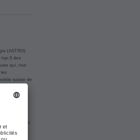
ogie (ASTRO)
e top-5 des
ues qui, tout
 les
ociété suisse de
et de
e. La SRO
ique conforme
sein des
nnel, pour le
els de la santé