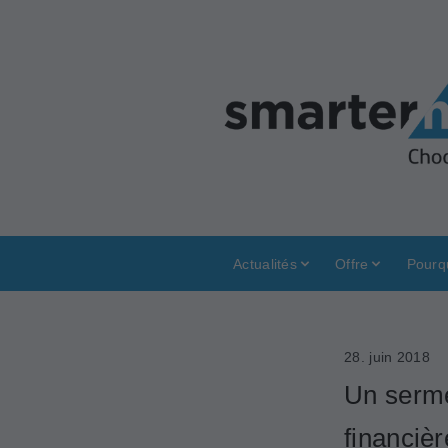
Actualités
Offre
Pourq
28. juin 2018
Un serme
financiè