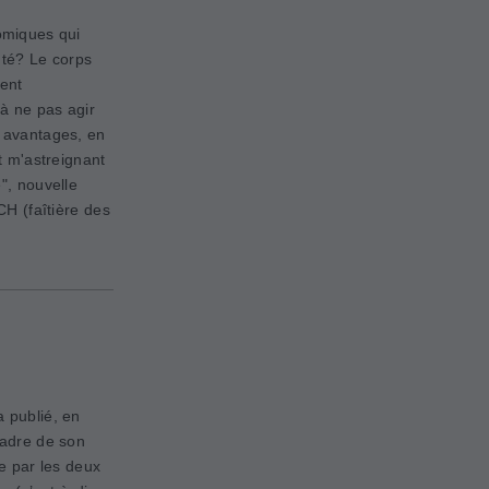
omiques qui
nté? Le corps
ent
à ne pas agir
s avantages, en
at m'astreignant
e", nouvelle
CH (faîtière des
 publié, en
adre de son
ée par les deux