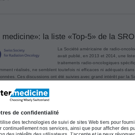
 medicine»: la liste «Top-5» de la SRO
La Société américaine de radio-oncol
avait publié, en 2013 et 2014, une list
traitements radio-oncologiques spécifiq
mment réalisés, ne semblent toutefois ni efficaces ni adéquats dans
onnées. Ces discussions ont été suivies avec grand intérêt par la ­S
 (SRO) qui a ensuite chargé son comité de direction de l’évaluation 
’une telle liste top-5 pour le domaine de la radio-oncologie en Suiss
r une discussion sur le thème de la prise en charge radio-oncolog
 patientes et des patients souffrant d’un cancer, non seulement au 
ipline, mais également au niveau multidisciplinaire et interprofessio
nes concernées et de leurs proches, ainsi que pour les professionn