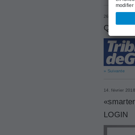
26. février 201
Quand so
» Suivante
14. février 201
«smarter
LOGIN