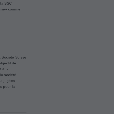
, la SSC
icine» comme
 Société Suisse
bjectif de
it aux
a société
 a jugées
s pour la