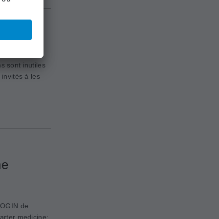
 sont inutiles
invités à les
ne
 LOGIN de
arter medicine: