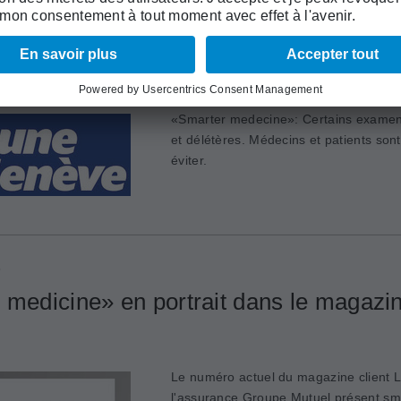
8
igner moins, c’est mieux
«Smarter medecine»: Certains examens
et délétères. Médecins et patients sont 
éviter.
8
 medicine» en portrait dans le magazi
Le numéro actuel du magazine client
l'assurance Groupe Mutuel présent sm