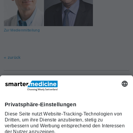
Zur Medienmitteilung
« zurück
Aktuelles
Forschung
Kont
Trägerverein
smarter medicine - Choosing
Angebot
Über uns
akt
Wisely Switzerland
Warum
Kontakt
c/o Schweizerische Gesellschaft für
smarter
Allgemeine Innere Medizin (SGAIM)
medicine?
Monbijoustrasse 43, Postfach, 3001 Bern
Top-5-
Telefon +41 31 370 40 00, Fax +41 31 370
Listen
40 19