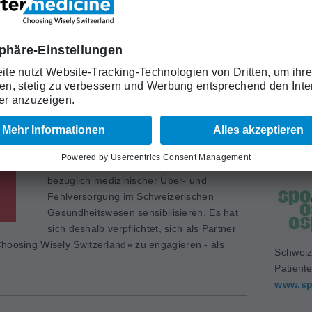
Schweiz
pft gegen Über- und
Medizin
www.sa
Das Zürcher Stadtspital Triemli will
bezüglich medizinischer Über- und
Fehlversorgung im Schweizerischen
Gesundheitswesen sensibilisieren. Es hat
sich deshalb verpflichtet, sich als Partner
hoosing Wisely Switzerland» zu engagieren - als
Schweiz
Patient
www.sp