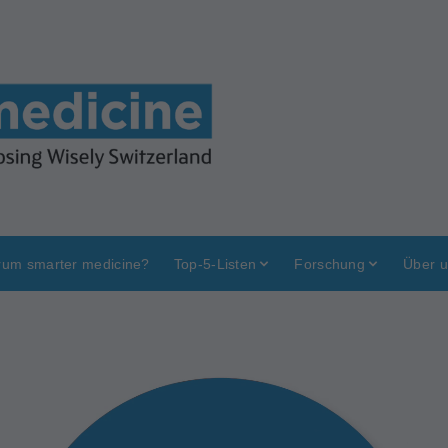
um smarter medicine?
Top-5-Listen
Forschung
Über 