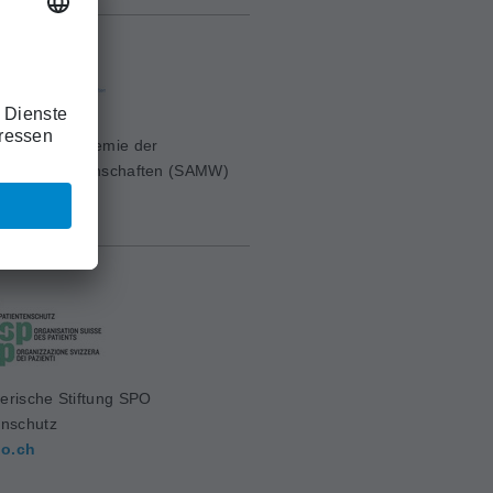
erische Akademie der
ischen Wissenschaften (SAMW)
mw.ch
erische Stiftung SPO
enschutz
o.ch