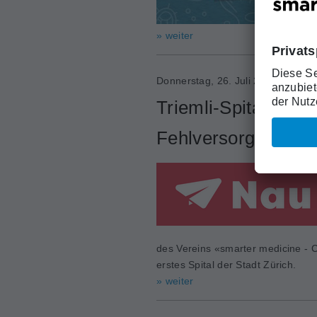
» weiter
Donnerstag, 26. Juli 2018
Triemli-Spital käm
Fehlversorgung
des Vereins «smarter medicine - C
erstes Spital der Stadt Zürich.
» weiter