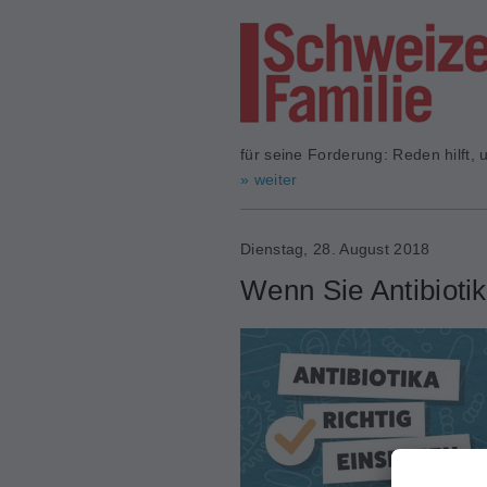
für seine Forderung: Reden hilft
» weiter
Dienstag, 28. August 2018
Wenn Sie Antibiotik