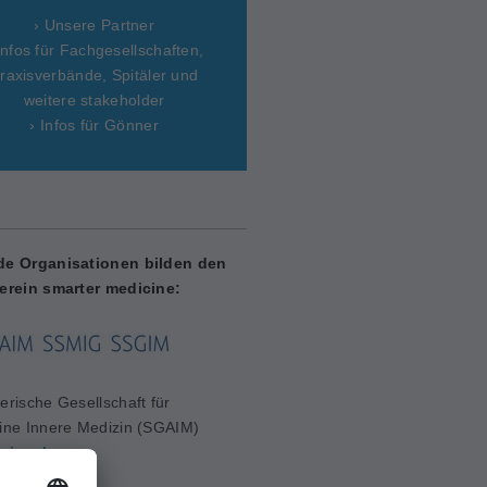
› Unsere Partner
Infos für Fachgesellschaften,
raxisverbände, Spitäler und
weitere stakeholder
› Infos für Gönner
de Organisationen bilden den
erein smarter medicine:
erische Gesellschaft für
ine Innere Medizin (SGAIM)
aim.ch