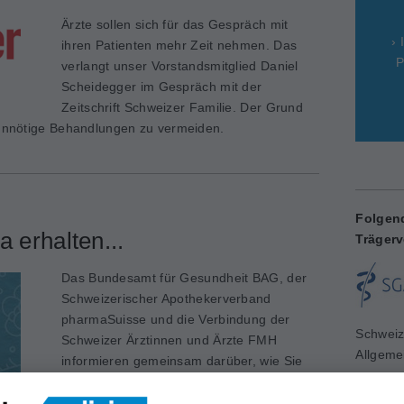
Ärzte sollen sich für das Gespräch mit
› 
ihren Patienten mehr Zeit nehmen. Das
P
verlangt unser Vorstandsmitglied Daniel
Scheidegger im Gespräch mit der
Zeitschrift Schweizer Familie. Der Grund
, unnötige Behandlungen zu vermeiden.
Folgen
a erhalten...
Trägerv
Das Bundesamt für Gesundheit BAG, der
Schweizerischer Apothekerverband
pharmaSuisse und die Verbindung der
Schweiz
Schweizer Ärztinnen und Ärzte FMH
Allgeme
informieren gemeinsam darüber, wie Sie
www.sg
Antibiotika richtig einsetzen.