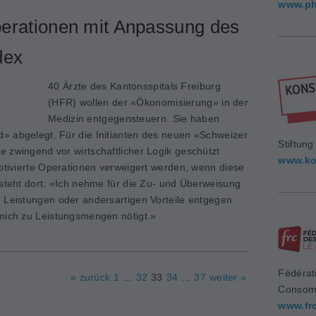
www.ph
erationen mit Anpassung des
dex
40 Ärzte des Kantonsspitals Freiburg
(HFR) wollen der «Ökonomisierung» in der
Medizin entgegensteuern. Sie haben
» abgelegt. Für die Initianten des neuen «Schweizer
Stiftun
 zwingend vor wirtschaftlicher Logik geschützt
www.ko
motivierte Operationen verweigert werden, wenn diese
 steht dort: «Ich nehme für die Zu- und Überweisung
 Leistungen oder andersartigen Vorteile entgegen
 mich zu Leistungsmengen nötigt.»
Fédérat
« zurück
1
...
32
33
34
...
37
weiter »
Consom
www.fr