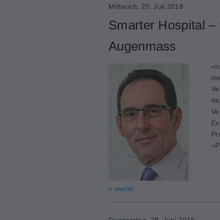
Mittwoch, 25. Juli 2018
Smarter Hospital – 
Augenmass
«I
me
Ve
da
Ve
Ex
Pr
«P
» weiter
Donnerstag, 28. Juni 2018