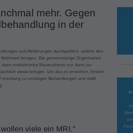
anchmal mehr. Gegen
lbehandlung in der
ndlungen und Abklärungen durchgeführt, welche den
n Mehrwert bringen. Die gemeinnützige Organisation
el, dass medizinische Massnahmen nur dann zur
chlich etwas bringen. Um das zu erreichen, fördert
 Forschung zu unnötigen Behandlungen und stellt
g.
In
I
Über
wir
Part
 wollen viele ein MRI."