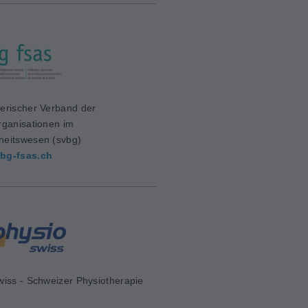
erischer Verband der
rganisationen im
eitswesen (svbg)
bg-fsas.ch
wiss - Schweizer Physiotherapie
d