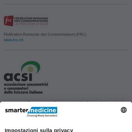
Fédération Romande des Consommateurs (FRC)
www.frc.ch
Associazione Consumatrici e Consumatori della Svizzera Italiana (acsi)
www.acsi.ch