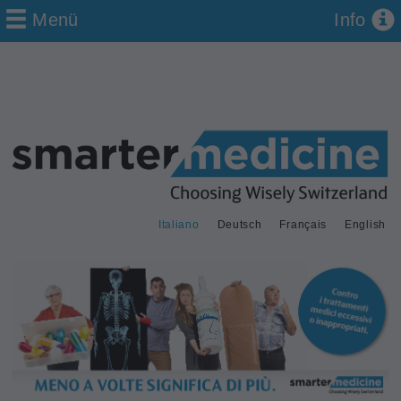
Menü
Info
Italiano
Deutsch
Français
English