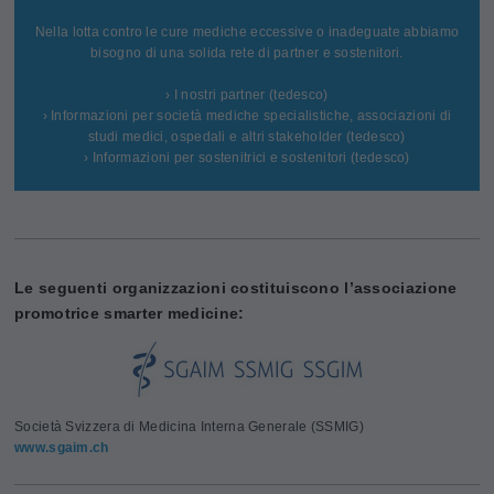
Nella lotta contro le cure mediche eccessive o inadeguate abbiamo
bisogno di una solida rete di partner e sostenitori.
› I nostri partner (tedesco)
› Informazioni per società mediche specialistiche, associazioni di
studi medici, ospedali e altri stakeholder (tedesco)
› Informazioni per sostenitrici e sostenitori (tedesco)
Le seguenti organizzazioni costituiscono l’associazione
promotrice smarter medicine:
Società Svizzera di Medicina Interna Generale (SSMIG)
www.sgaim.ch