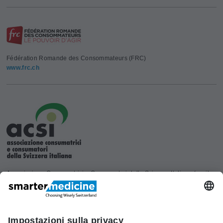
Fédération Romande des Consommateurs (FRC)
www.frc.ch
Associazione Consumatrici e Consumatori della Svizzera Italiana (acsi)
www.acsi.ch