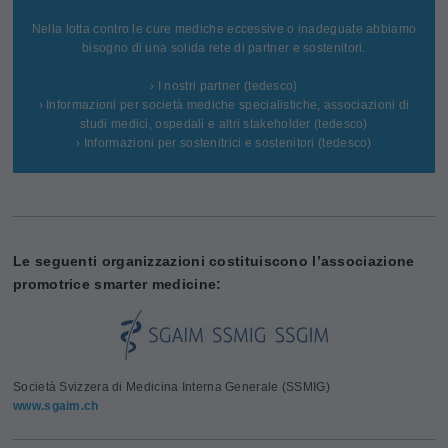
Nella lotta contro le cure mediche eccessive o inadeguate abbiamo
bisogno di una solida rete di partner e sostenitori.
› I nostri partner (tedesco)
› Informazioni per società mediche specialistiche, associazioni di
studi medici, ospedali e altri stakeholder (tedesco)
› Informazioni per sostenitrici e sostenitori (tedesco)
Le seguenti organizzazioni costituiscono l’associazione
promotrice smarter medicine:
Società Svizzera di Medicina Interna Generale (SSMIG)
www.sgaim.ch