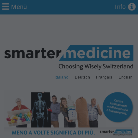
Menü
Info
Italiano
Deutsch
Français
English