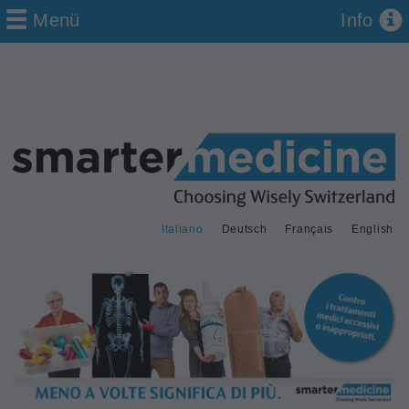
Menü
Info
Italiano
Deutsch
Français
English