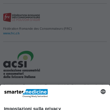
Fédération Romande des Consommateurs (FRC)
www.frc.ch
Associazione Consumatrici e Consumatori della Svizzera Italiana (acsi)
www.acsi.ch