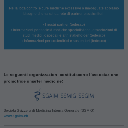
Nella lotta contro le cure mediche eccessive o inadeguate abbiamo
bisogno di una solida rete di partner e sostenitori.
› I nostri partner (tedesco)
› Informazioni per società mediche specialistiche, associazioni di
studi medici, ospedali e altri stakeholder (tedesco)
› Informazioni per sostenitrici e sostenitori (tedesco)
Le seguenti organizzazioni costituiscono l’associazione
promotrice smarter medicine:
Società Svizzera di Medicina Interna Generale (SSMIG)
www.sgaim.ch