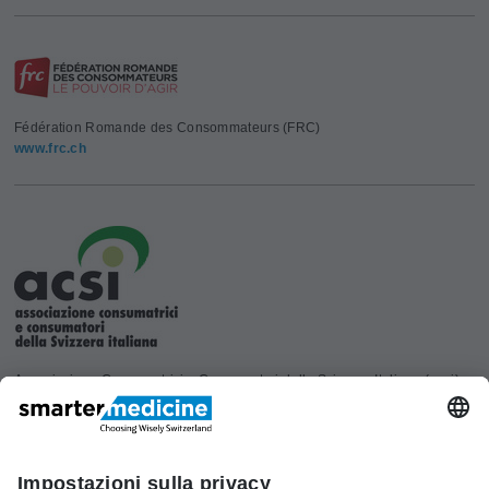
Fédération Romande des Consommateurs (FRC)
www.frc.ch
Associazione Consumatrici e Consumatori della Svizzera Italiana (acsi)
www.acsi.ch