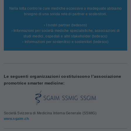
Nella lotta contro le cure mediche eccessive o inadeguate abbiamo
bisogno di una solida rete di partner e sostenitori.
› I nostri partner (tedesco)
› Informazioni per società mediche specialistiche, associazioni di
studi medici, ospedali e altri stakeholder (tedesco)
› Informazioni per sostenitrici e sostenitori (tedesco)
Le seguenti organizzazioni costituiscono l’associazione
promotrice smarter medicine:
Società Svizzera di Medicina Interna Generale (SSMIG)
www.sgaim.ch