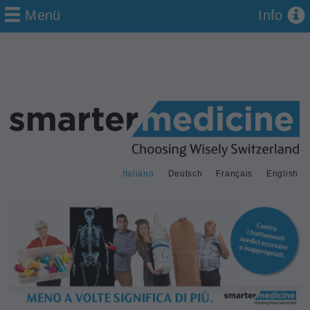
Menü
Info
Italiano
Deutsch
Français
English