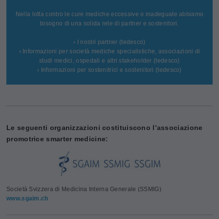
Nella lotta contro le cure mediche eccessive o inadeguate abbiamo
bisogno di una solida rete di partner e sostenitori.
› I nostri partner (tedesco)
› Informazioni per società mediche specialistiche, associazioni di
studi medici, ospedali e altri stakeholder (tedesco)
› Informazioni per sostenitrici e sostenitori (tedesco)
Le seguenti organizzazioni costituiscono l’associazione
promotrice smarter medicine:
Società Svizzera di Medicina Interna Generale (SSMIG)
www.sgaim.ch