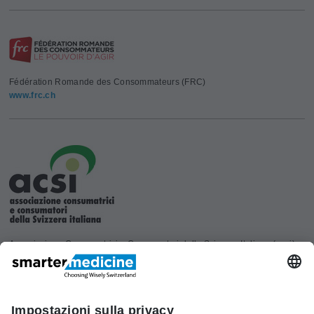
Fédération Romande des Consommateurs (FRC)
www.frc.ch
Associazione Consumatrici e Consumatori della Svizzera Italiana (acsi)
www.acsi.ch