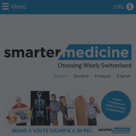
Menü
Info
Italiano
Deutsch
Français
English