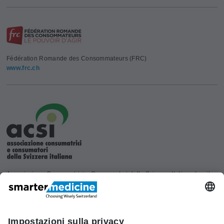
Fédération Romande des Consommateurs (FRC)
www.frc.ch
Associazione Consumatrici e Consumatori della Svizzera Italiana (acsi)
www.acsi.ch