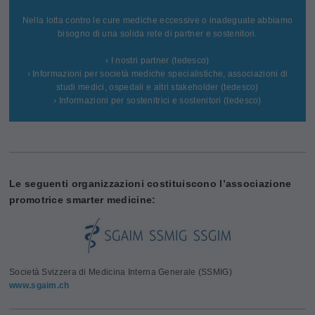
Nella lotta contro le cure mediche eccessive o inadeguate abbiamo
bisogno di una solida rete di partner e sostenitori.
› I nostri partner (tedesco)
› Informazioni per società mediche specialistiche, associazioni di
studi medici, ospedali e altri stakeholder (tedesco)
› Informazioni per sostenitrici e sostenitori (tedesco)
Le seguenti organizzazioni costituiscono l’associazione
promotrice smarter medicine:
Società Svizzera di Medicina Interna Generale (SSMIG)
www.sgaim.ch