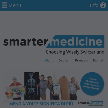
Menü
Info
Italiano
Deutsch
Français
English