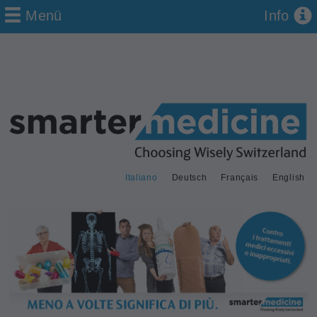
Menü
Info
Italiano
Deutsch
Français
English