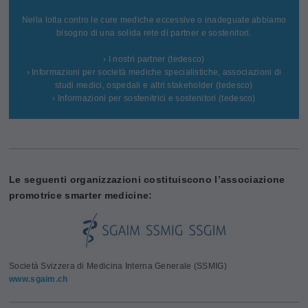
Nella lotta contro le cure mediche eccessive o inadeguate abbiamo
bisogno di una solida rete di partner e sostenitori.
› I nostri partner (tedesco)
› Informazioni per società mediche specialistiche, associazioni di
studi medici, ospedali e altri stakeholder (tedesco)
› Informazioni per sostenitrici e sostenitori (tedesco)
Le seguenti organizzazioni costituiscono l’associazione
promotrice smarter medicine:
Società Svizzera di Medicina Interna Generale (SSMIG)
www.sgaim.ch