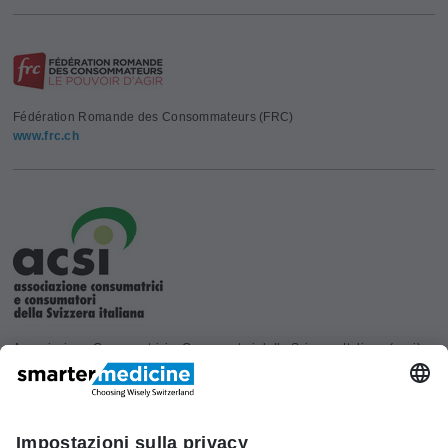
Fédération Romande des Consommateurs (FRC)
www.frc.ch
Associazione Consumatrici e Consumatori della Svizzera Italiana (acsi)
www.acsi.ch