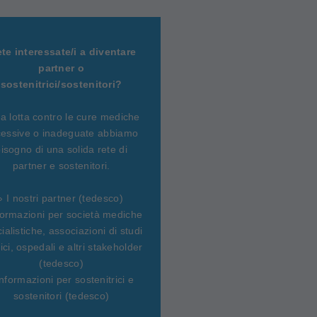
ete interessate/i a diventare
partner o
sostenitrici/sostenitori?
la lotta contro le cure mediche
essive o inadeguate abbiamo
isogno di una solida rete di
partner e sostenitori.
› I nostri partner (tedesco)
formazioni per società mediche
ialistiche, associazioni di studi
ci, ospedali e altri stakeholder
(tedesco)
Informazioni per sostenitrici e
sostenitori (tedesco)