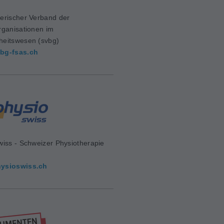
erischer Verband der
rganisationen im
eitswesen (svbg)
bg-fsas.ch
wiss - Schweizer Physiotherapie
d
ysioswiss.ch