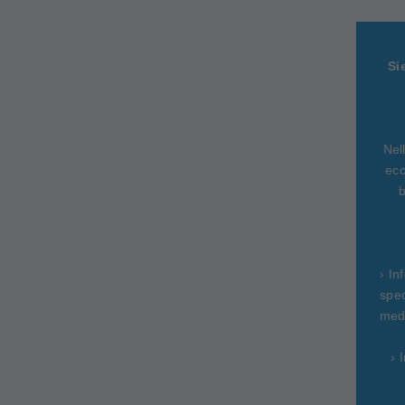
Si
Nel
ecc
b
› In
spec
medi
› 