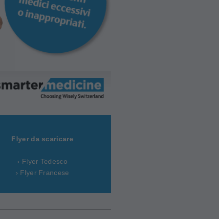
Flyer da scaricare
› Flyer Tedesco
› Flyer Francese