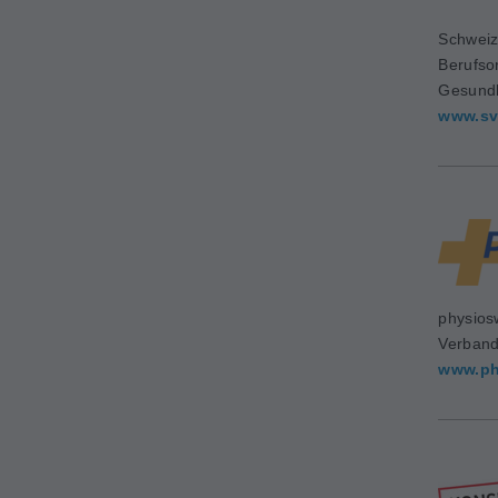
Schweiz
Berufso
Gesundh
www.sv
physios
Verban
www.ph