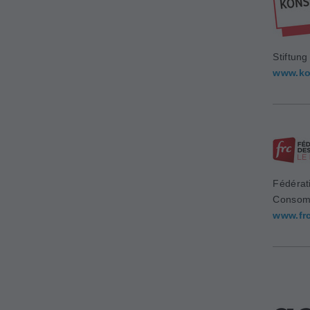
Stiftun
www.ko
Fédérat
Consom
www.fr