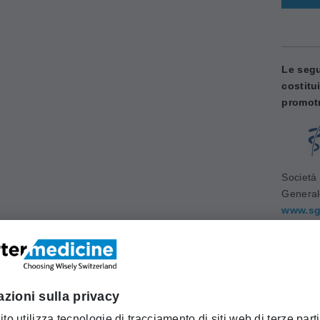
Le segu
costitu
promotr
Società 
Genera
www.sg