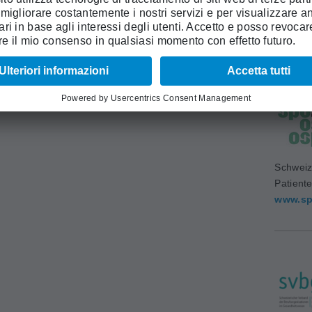
Accadem
Medich
www.sa
Schweiz
Patient
www.sp