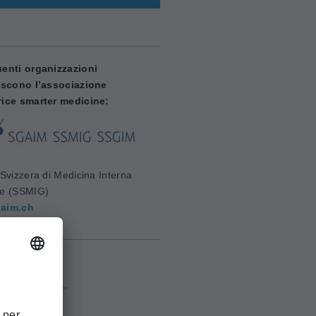
enti organizzazioni
iscono l’associazione
ice smarter medicine:
Svizzera di Medicina Interna
le (SSMIG)
aim.ch