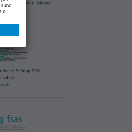
ia Svizzera delle Scienze
e (ASSM)
mw.ch
erische Stiftung SPO
enschutz
o.ch