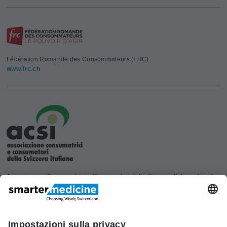
Fédération Romande des Consommateurs (FRC)
www.frc.ch
Associazione Consumatrici e Consumatori della Svizzera Italiana (acsi)
www.acsi.ch