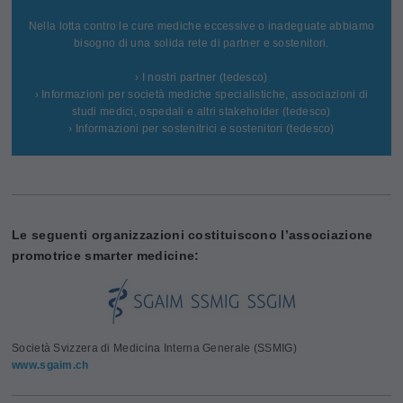
Nella lotta contro le cure mediche eccessive o inadeguate abbiamo
bisogno di una solida rete di partner e sostenitori.
› I nostri partner (tedesco)
› Informazioni per società mediche specialistiche, associazioni di
studi medici, ospedali e altri stakeholder (tedesco)
› Informazioni per sostenitrici e sostenitori (tedesco)
Le seguenti organizzazioni costituiscono l’associazione
promotrice smarter medicine:
Società Svizzera di Medicina Interna Generale (SSMIG)
www.sgaim.ch