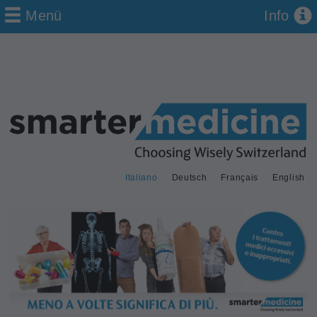
Menü
Info
Italiano
Deutsch
Français
English