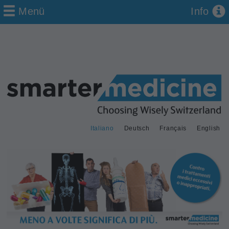
Menü
Info
Italiano
Deutsch
Français
English