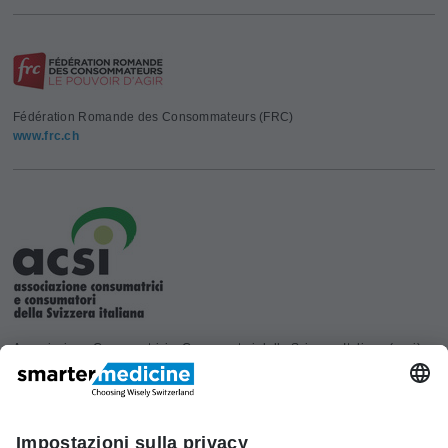
Fédération Romande des Consommateurs (FRC)
www.frc.ch
Associazione Consumatrici e Consumatori della Svizzera Italiana (acsi)
www.acsi.ch