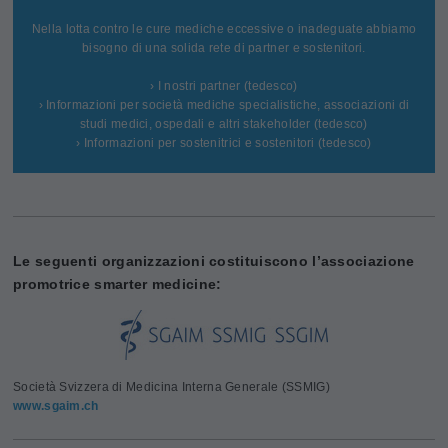
Nella lotta contro le cure mediche eccessive o inadeguate abbiamo
bisogno di una solida rete di partner e sostenitori.
› I nostri partner (tedesco)
› Informazioni per società mediche specialistiche, associazioni di
studi medici, ospedali e altri stakeholder (tedesco)
› Informazioni per sostenitrici e sostenitori (tedesco)
Le seguenti organizzazioni costituiscono l’associazione
promotrice smarter medicine:
Società Svizzera di Medicina Interna Generale (SSMIG)
www.sgaim.ch