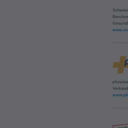
Schweiz
Berufso
Gesundh
www.sv
physios
Verban
www.ph