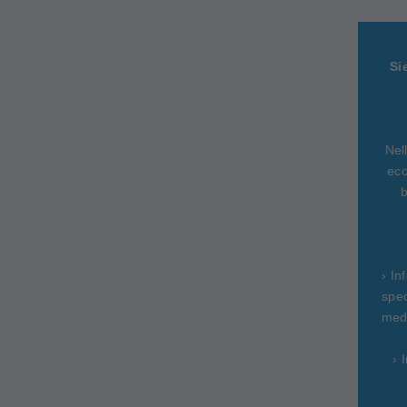
Si
Nel
ecc
b
› In
spec
medi
› 