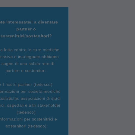
ete interessate/i a diventare
partner o
sostenitrici/sostenitori?
la lotta contro le cure mediche
essive o inadeguate abbiamo
isogno di una solida rete di
partner e sostenitori.
› I nostri partner (tedesco)
formazioni per società mediche
ialistiche, associazioni di studi
ci, ospedali e altri stakeholder
(tedesco)
Informazioni per sostenitrici e
sostenitori (tedesco)