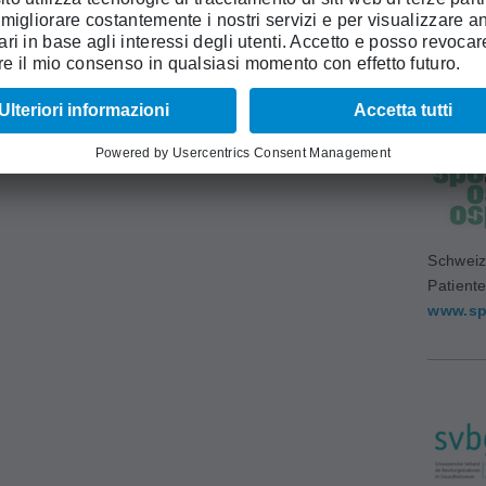
Accadem
Medich
www.sa
Schweiz
Patient
www.sp