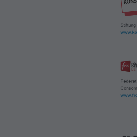
Stiftun
www.ko
Fédérat
Consom
www.fr