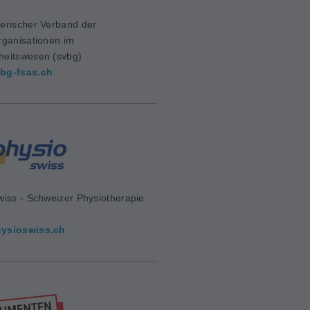
erischer Verband der
rganisationen im
eitswesen (svbg)
bg-fsas.ch
wiss - Schweizer Physiotherapie
d
ysioswiss.ch