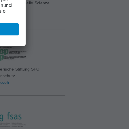
ia Svizzera delle Scienze
e (ASSM)
mw.ch
erische Stiftung SPO
enschutz
o.ch