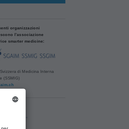
enti organizzazioni
iscono l’associazione
ice smarter medicine:
Svizzera di Medicina Interna
le (SSMIG)
aim.ch