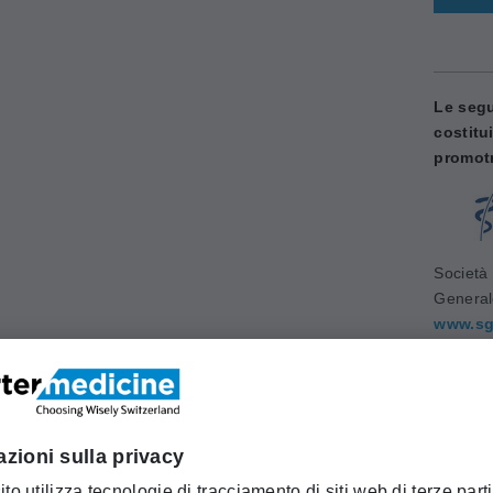
Le segu
costitu
promotr
Società 
Genera
www.sg