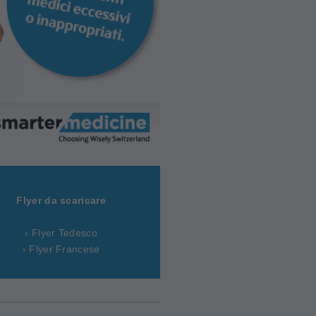
Flyer da scaricare
› Flyer Tedesco
› Flyer Francese