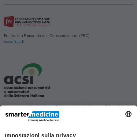
Fédération Romande des Consommateurs (FRC)
www.frc.ch
Associazione Consumatrici e Consumatori della Svizzera Italiana (acsi)
www.acsi.ch