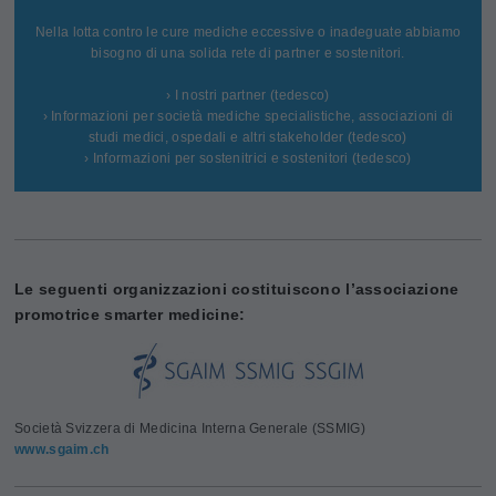
Nella lotta contro le cure mediche eccessive o inadeguate abbiamo
bisogno di una solida rete di partner e sostenitori.
› I nostri partner (tedesco)
› Informazioni per società mediche specialistiche, associazioni di
studi medici, ospedali e altri stakeholder (tedesco)
› Informazioni per sostenitrici e sostenitori (tedesco)
Le seguenti organizzazioni costituiscono l’associazione
promotrice smarter medicine:
Società Svizzera di Medicina Interna Generale (SSMIG)
www.sgaim.ch