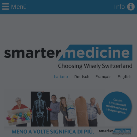
Menü
Info
Italiano
Deutsch
Français
English