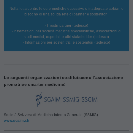
Nella lotta contro le cure mediche eccessive o inadeguate abbiamo
bisogno di una solida rete di partner e sostenitori.
› I nostri partner (tedesco)
› Informazioni per società mediche specialistiche, associazioni di
studi medici, ospedali e altri stakeholder (tedesco)
› Informazioni per sostenitrici e sostenitori (tedesco)
Le seguenti organizzazioni costituiscono l’associazione
promotrice smarter medicine:
Società Svizzera di Medicina Interna Generale (SSMIG)
www.sgaim.ch