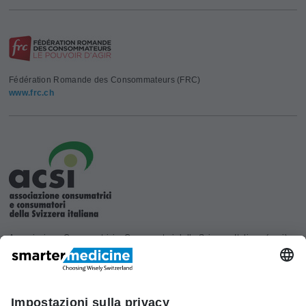
Fédération Romande des Consommateurs (FRC)
www.frc.ch
Associazione Consumatrici e Consumatori della Svizzera Italiana (acsi)
www.acsi.ch