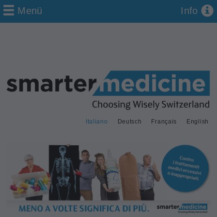
Menü
Info
Italiano
Deutsch
Français
English