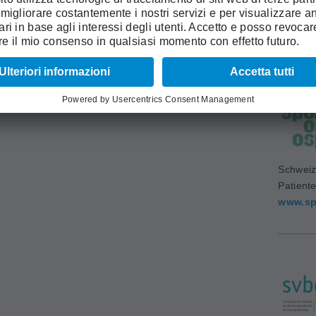
Accadem
Medich
www.sa
Schweiz
Patient
www.sp