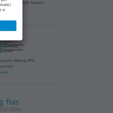
ia Svizzera delle Scienze
e (ASSM)
mw.ch
erische Stiftung SPO
enschutz
o.ch