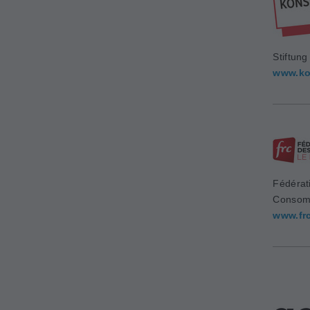
Stiftun
www.ko
Fédérat
Consom
www.fr