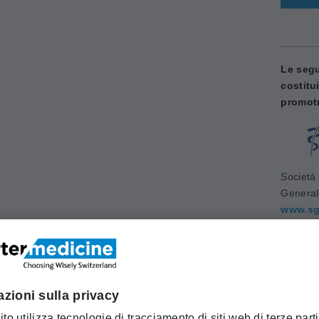
Le segu
costitu
promotr
Società 
Genera
www.sg