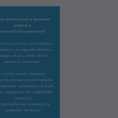
ete interessate/i a diventare
partner o
sostenitrici/sostenitori?
la lotta contro le cure mediche
essive o inadeguate abbiamo
isogno di una solida rete di
partner e sostenitori.
› I nostri partner (tedesco)
formazioni per società mediche
ialistiche, associazioni di studi
ci, ospedali e altri stakeholder
(tedesco)
Informazioni per sostenitrici e
sostenitori (tedesco)