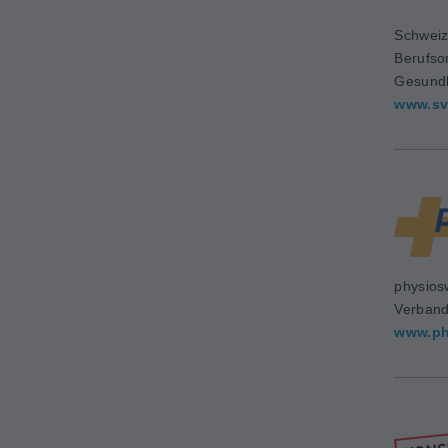
Schweiz
Berufso
Gesundh
www.sv
physios
Verban
www.ph