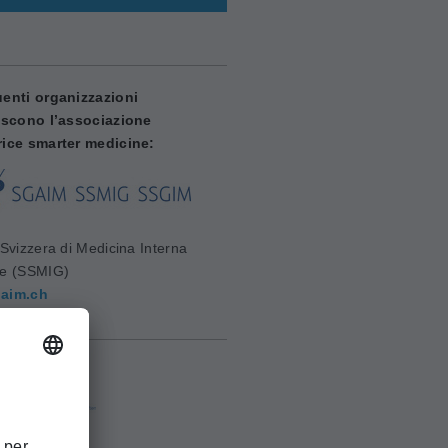
enti organizzazioni
iscono l’associazione
ice smarter medicine:
Svizzera di Medicina Interna
le (SSMIG)
aim.ch