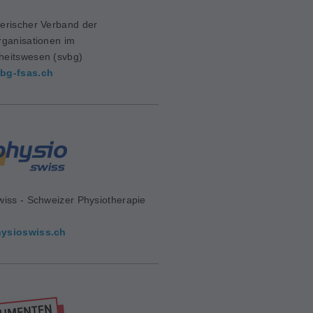
erischer Verband der
rganisationen im
eitswesen (svbg)
bg-fsas.ch
wiss - Schweizer Physiotherapie
d
ysioswiss.ch