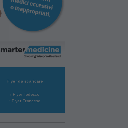
Flyer da scaricare
› Flyer Tedesco
› Flyer Francese