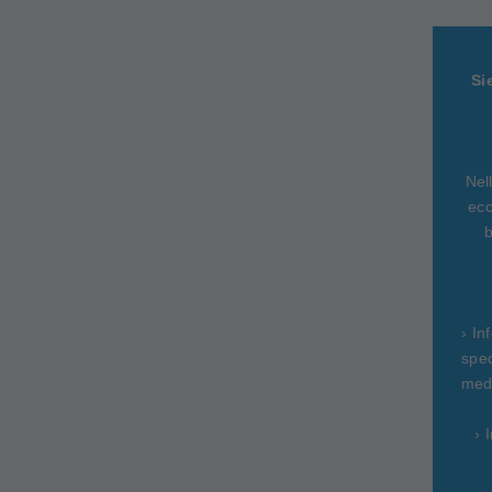
Si
Nel
ecc
b
› In
spec
medi
› 