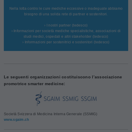
Nella lotta contro le cure mediche eccessive o inadeguate abbiamo
bisogno di una solida rete di partner e sostenitori.
› I nostri partner (tedesco)
› Informazioni per società mediche specialistiche, associazioni di
studi medici, ospedali e altri stakeholder (tedesco)
› Informazioni per sostenitrici e sostenitori (tedesco)
Le seguenti organizzazioni costituiscono l’associazione
promotrice smarter medicine:
Società Svizzera di Medicina Interna Generale (SSMIG)
www.sgaim.ch