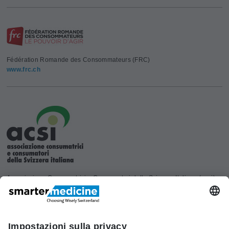
Fédération Romande des Consommateurs (FRC)
www.frc.ch
Associazione Consumatrici e Consumatori della Svizzera Italiana (acsi)
www.acsi.ch