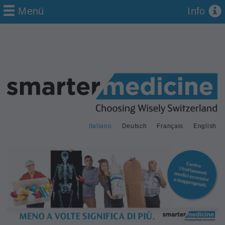
Menü
Info
Italiano
Deutsch
Français
English