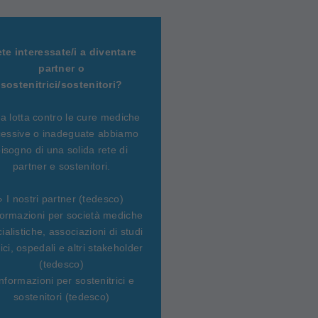
ete interessate/i a diventare
partner o
sostenitrici/sostenitori?
la lotta contro le cure mediche
essive o inadeguate abbiamo
isogno di una solida rete di
partner e sostenitori.
› I nostri partner (tedesco)
formazioni per società mediche
ialistiche, associazioni di studi
ci, ospedali e altri stakeholder
(tedesco)
Informazioni per sostenitrici e
sostenitori (tedesco)