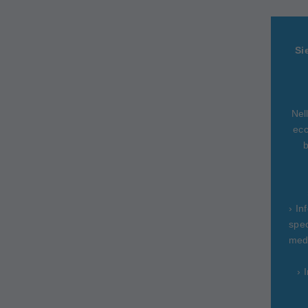
Si
Nel
ecc
b
› In
spec
medi
› 