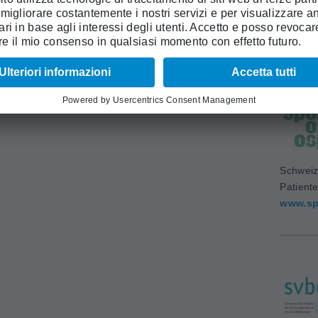
Accadem
Medich
www.sa
Schweiz
Patient
www.sp