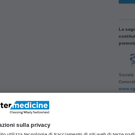
Le segu
costitu
promotr
Società 
Genera
www.sg