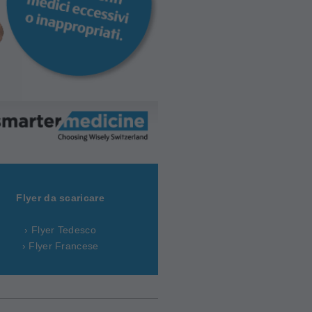
Flyer da scaricare
› Flyer Tedesco
› Flyer Francese