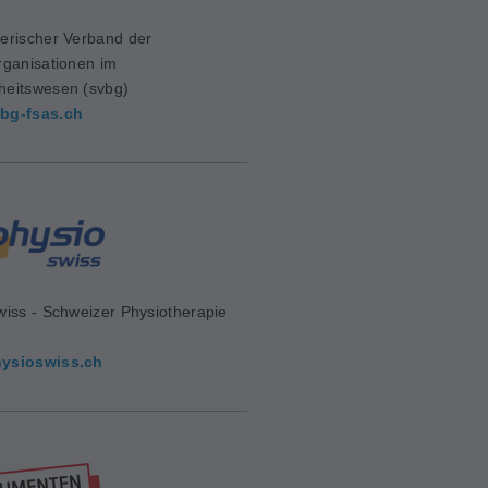
erischer Verband der
rganisationen im
eitswesen (svbg)
bg-fsas.ch
wiss - Schweizer Physiotherapie
d
ysioswiss.ch