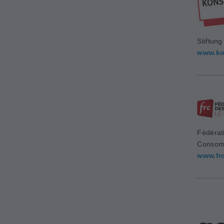
Stiftun
www.ko
Fédérat
Consom
www.fr