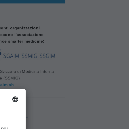
enti organizzazioni
iscono l’associazione
ice smarter medicine:
Svizzera di Medicina Interna
le (SSMIG)
aim.ch