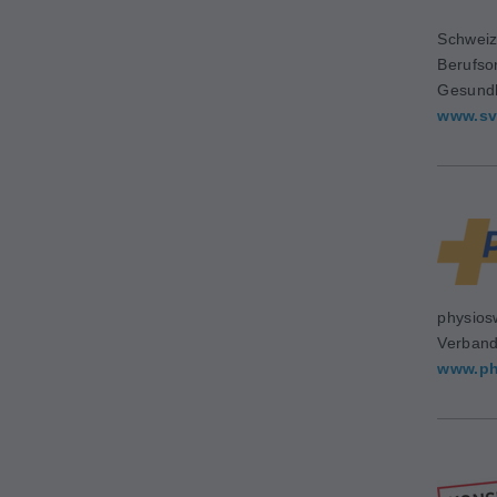
Schweiz
Berufso
Gesundh
www.sv
physios
Verban
www.ph