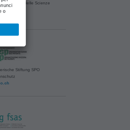
ia Svizzera delle Scienze
e (ASSM)
mw.ch
erische Stiftung SPO
enschutz
o.ch