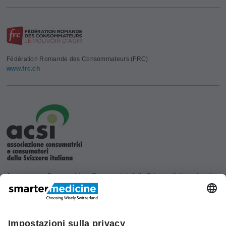
Fédération Romande des Consommateurs (FRC)
www.frc.ch
Associazione Consumatrici e Consumatori della Svizzera Italiana (acsi)
www.acsi.ch