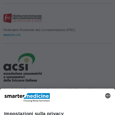
Fédération Romande des Consommateurs (FRC)
www.frc.ch
Associazione Consumatrici e Consumatori della Svizzera Italiana (acsi)
www.acsi.ch