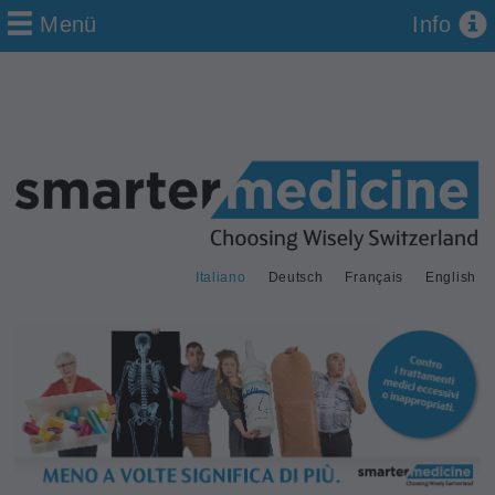
Menü
Info
Italiano
Deutsch
Français
English