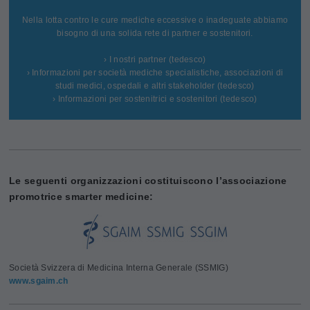
Nella lotta contro le cure mediche eccessive o inadeguate abbiamo
bisogno di una solida rete di partner e sostenitori.
› I nostri partner (tedesco)
› Informazioni per società mediche specialistiche, associazioni di
studi medici, ospedali e altri stakeholder (tedesco)
› Informazioni per sostenitrici e sostenitori (tedesco)
Le seguenti organizzazioni costituiscono l’associazione
promotrice smarter medicine:
Società Svizzera di Medicina Interna Generale (SSMIG)
www.sgaim.ch