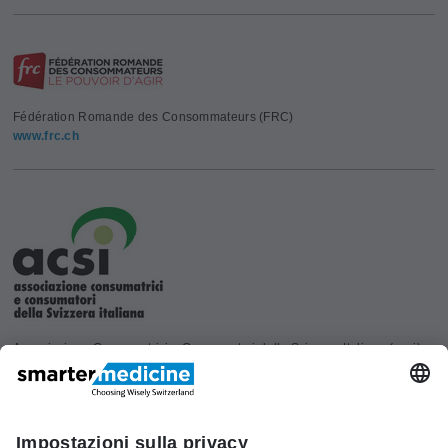
Fédération Romande des Consommateurs (FRC)
www.frc.ch
Associazione Consumatrici e Consumatori della Svizzera Italiana (acsi)
www.acsi.ch