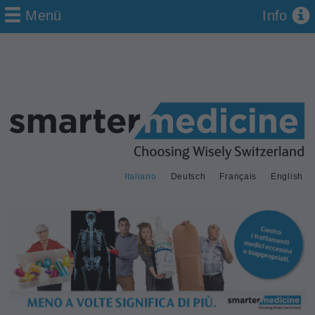
Menü
Info
Italiano
Deutsch
Français
English