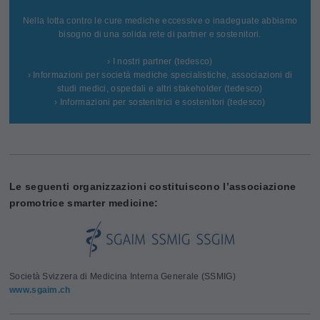
Nella lotta contro le cure mediche eccessive o inadeguate abbiamo
bisogno di una solida rete di partner e sostenitori.
› I nostri partner (tedesco)
› Informazioni per società mediche specialistiche, associazioni di
studi medici, ospedali e altri stakeholder (tedesco)
› Informazioni per sostenitrici e sostenitori (tedesco)
Le seguenti organizzazioni costituiscono l’associazione
promotrice smarter medicine:
Società Svizzera di Medicina Interna Generale (SSMIG)
www.sgaim.ch