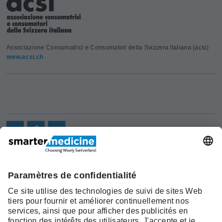
Associazione Consumatrici e Consumatori della Svizzera Italiana (acsi)
www.acsi.ch
Actualités
Recherche
Cont
Asscociation
smarter medicine -
Offre
Qui sommes-
act
Choosing Wisely Switzerland
Pourquoi
nous?
c/o Société Suisse de Médécine
smarter
Contact
Interne Générale
medicine?
Monbijoustrasse 43, Case postale,
Liste Top 5
3001 Berne
Tél. +41 31 370 40 00, Fax +41 31