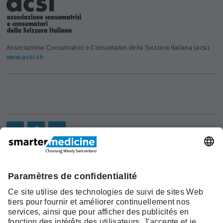
Associazione Consumatrici e Consumatori della Svizzera Italiana (acsi)
www.acsi.ch
Actualités
Recherche
Cont
Asscociation
smarter medicine -
Offre
Qui sommes-
act
Choosing Wisely Switzerland
Pourquoi
nous?
c/o Société Suisse de Médécine
smarter
Contact
Interne Générale
medicine?
Monbijoustrasse 43, Case postale,
Liste Top 5
3001 Berne
Tél. +41 31 370 40 00, Fax +41 31